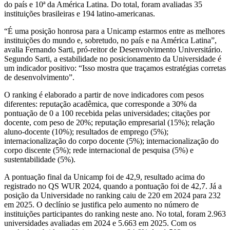
do país e 10ª da América Latina. Do total, foram avaliadas 35
instituições brasileiras e 194 latino-americanas.
“É uma posição honrosa para a Unicamp estarmos entre as melhores
instituições do mundo e, sobretudo, no país e na América Latina”,
avalia Fernando Sarti, pró-reitor de Desenvolvimento Universitário.
Segundo Sarti, a estabilidade no posicionamento da Universidade é
um indicador positivo: “Isso mostra que traçamos estratégias corretas
de desenvolvimento”.
O ranking é elaborado a partir de nove indicadores com pesos
diferentes: reputação acadêmica, que corresponde a 30% da
pontuação de 0 a 100 recebida pelas universidades; citações por
docente, com peso de 20%; reputação empresarial (15%); relação
aluno-docente (10%); resultados de emprego (5%);
internacionalização do corpo docente (5%); internacionalização do
corpo discente (5%); rede internacional de pesquisa (5%) e
sustentabilidade (5%).
A pontuação final da Unicamp foi de 42,9, resultado acima do
registrado no QS WUR 2024, quando a pontuação foi de 42,7. Já a
posição da Universidade no ranking caiu de 220 em 2024 para 232
em 2025. O declínio se justifica pelo aumento no número de
instituições participantes do ranking neste ano. No total, foram 2.963
universidades avaliadas em 2024 e 5.663 em 2025. Com os