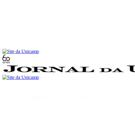
Conteúdo principal
Menu principal
Rodapé
Menu
Buscar