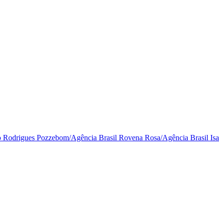
o Rodrigues Pozzebom/Agência Brasil
Rovena Rosa/Agência Brasil
Is