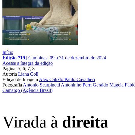
Início
Edição 719
|
Campinas, 09 a 31 de dezembro de 2024
Acesse a íntegra da edição
Página: 5, 6, 7, 8
Autoria
Liana Coll
Edição de Imagem
Alex Calixto
Paulo Cavalheri
Fotografia
Antonio Scarpinetti
Antoninho Perri
Geraldo Magela
Fabi
Camargo (Agência Brasil)
Virada à
direita