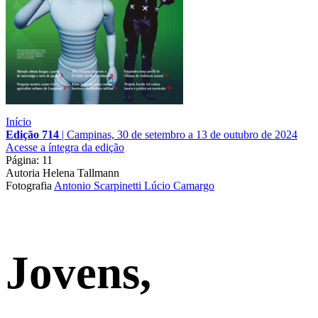
Início
Edição 714
|
Campinas, 30 de setembro a 13 de outubro de 2024
Acesse a íntegra da edição
Página: 11
Autoria
Helena Tallmann
Fotografia
Antonio Scarpinetti
Lúcio Camargo
Jovens,