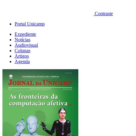
Contraste
Portal Unicamp
Expediente
Notícias
Audiovisual
Colunas
Artigos
Agenda