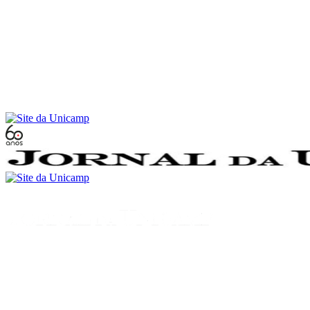
Conteúdo principal
Menu principal
Rodapé
Menu
Buscar