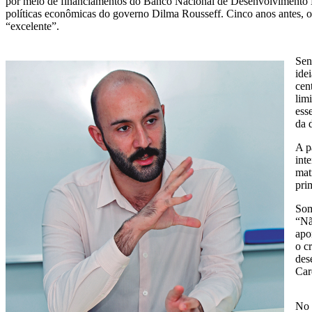
por meio de financiamentos do Banco Nacional de Desenvolvimento E
políticas econômicas do governo Dilma Rousseff. Cinco anos antes, o 
“excelente”.
Sen
ide
cen
lim
ess
da 
A p
int
mat
pri
Som
“Nã
apo
o c
des
Car
No 