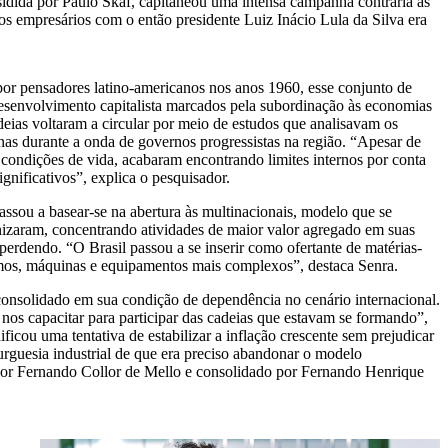
ida por Paulo Skaf, capitaneou uma intensa campanha contrária às
os empresários com o então presidente Luiz Inácio Lula da Silva era
por pensadores latino-americanos nos anos 1960, esse conjunto de
desenvolvimento capitalista marcados pela subordinação às economias
eias voltaram a circular por meio de estudos que analisavam os
as durante a onda de governos progressistas na região. “Apesar de
e condições de vida, acabaram encontrando limites internos por conta
ignificativos”, explica o pesquisador.
passou a basear-se na abertura às multinacionais, modelo que se
nizaram, concentrando atividades de maior valor agregado em suas
 perdendo. “O Brasil passou a se inserir como ofertante de matérias-
mos, máquinas e equipamentos mais complexos”, destaca Senra.
 consolidado em sua condição de dependência no cenário internacional.
os capacitar para participar das cadeias que estavam se formando”,
cou uma tentativa de estabilizar a inflação crescente sem prejudicar
guesia industrial de que era preciso abandonar o modelo
 por Fernando Collor de Mello e consolidado por Fernando Henrique