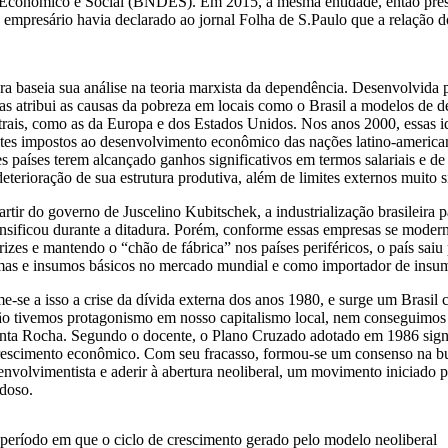
conômico e Social (BNDES). Em 2015, a mesma entidade, então presid
empresário havia declarado ao jornal Folha de S.Paulo que a relação d
ra baseia sua análise na teoria marxista da dependência. Desenvolvida 
ias atribui as causas da pobreza em locais como o Brasil a modelos de 
trais, como as da Europa e dos Estados Unidos. Nos anos 2000, essas id
ites impostos ao desenvolvimento econômico das nações latino-american
es países terem alcançado ganhos significativos em termos salariais e d
deterioração de sua estrutura produtiva, além de limites externos muito s
artir do governo de Juscelino Kubitschek, a industrialização brasileira 
ensificou durante a ditadura. Porém, conforme essas empresas se moder
rizes e mantendo o “chão de fábrica” nos países periféricos, o país saiu
mas e insumos básicos no mercado mundial e como importador de insu
e-se a isso a crise da dívida externa dos anos 1980, e surge um Brasil
o tivemos protagonismo em nosso capitalismo local, nem conseguimos n
nta Rocha. Segundo o docente, o Plano Cruzado adotado em 1986 signifi
rescimento econômico. Com seu fracasso, formou-se um consenso na bur
envolvimentista e aderir à abertura neoliberal, um movimento iniciado
doso.
período em que o ciclo de crescimento gerado pelo modelo neoliberal