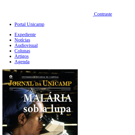
Contraste
Portal Unicamp
Expediente
Notícias
Audiovisual
Colunas
Artigos
Agenda