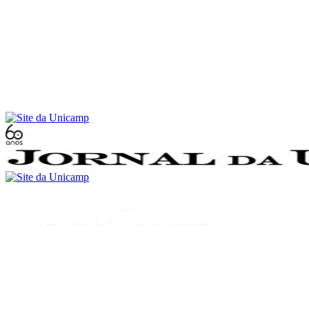
Conteúdo principal
Menu principal
Rodapé
Menu
Buscar