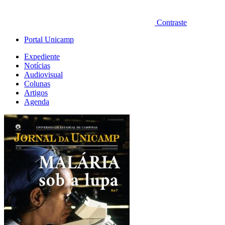
Contraste
Portal Unicamp
Expediente
Notícias
Audiovisual
Colunas
Artigos
Agenda