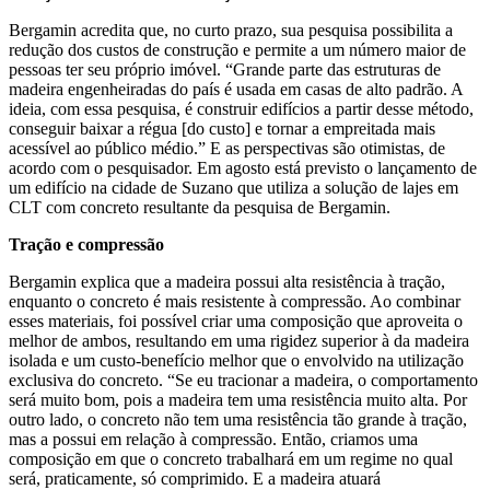
Bergamin acredita que, no curto prazo, sua pesquisa possibilita a
redução dos custos de construção e permite a um número maior de
pessoas ter seu próprio imóvel. “Grande parte das estruturas de
madeira engenheiradas do país é usada em casas de alto padrão. A
ideia, com essa pesquisa, é construir edifícios a partir desse método,
conseguir baixar a régua [do custo] e tornar a empreitada mais
acessível ao público médio.” E as perspectivas são otimistas, de
acordo com o pesquisador. Em agosto está previsto o lançamento de
um edifício na cidade de Suzano que utiliza a solução de lajes em
CLT com concreto resultante da pesquisa de Bergamin.
Tração e compressão
Bergamin explica que a madeira possui alta resistência à tração,
enquanto o concreto é mais resistente à compressão. Ao combinar
esses materiais, foi possível criar uma composição que aproveita o
melhor de ambos, resultando em uma rigidez superior à da madeira
isolada e um custo-benefício melhor que o envolvido na utilização
exclusiva do concreto. “Se eu tracionar a madeira, o comportamento
será muito bom, pois a madeira tem uma resistência muito alta. Por
outro lado, o concreto não tem uma resistência tão grande à tração,
mas a possui em relação à compressão. Então, criamos uma
composição em que o concreto trabalhará em um regime no qual
será, praticamente, só comprimido. E a madeira atuará