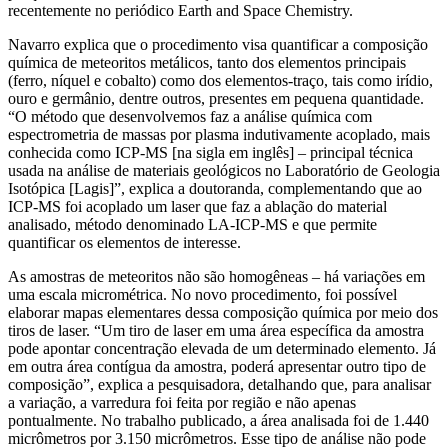
recentemente no periódico Earth and Space Chemistry.
Navarro explica que o procedimento visa quantificar a composição
química de meteoritos metálicos, tanto dos elementos principais
(ferro, níquel e cobalto) como dos elementos-traço, tais como irídio,
ouro e germânio, dentre outros, presentes em pequena quantidade.
“O método que desenvolvemos faz a análise química com
espectrometria de massas por plasma indutivamente acoplado, mais
conhecida como ICP-MS [na sigla em inglês] – principal técnica
usada na análise de materiais geológicos no Laboratório de Geologia
Isotópica [Lagis]”, explica a doutoranda, complementando que ao
ICP-MS foi acoplado um laser que faz a ablação do material
analisado, método denominado LA-ICP-MS e que permite
quantificar os elementos de interesse.
As amostras de meteoritos não são homogêneas – há variações em
uma escala micrométrica. No novo procedimento, foi possível
elaborar mapas elementares dessa composição química por meio dos
tiros de laser. “Um tiro de laser em uma área específica da amostra
pode apontar concentração elevada de um determinado elemento. Já
em outra área contígua da amostra, poderá apresentar outro tipo de
composição”, explica a pesquisadora, detalhando que, para analisar
a variação, a varredura foi feita por região e não apenas
pontualmente. No trabalho publicado, a área analisada foi de 1.440
micrômetros por 3.150 micrômetros. Esse tipo de análise não pode