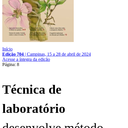
Início
Edição 704
|
Campinas, 15 a 28 de abril de 2024
Acesse a íntegra da edição
Página: 8
Técnica de
laboratório
desenvolve método