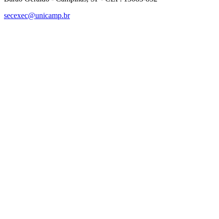
secexec@unicamp.br
Link para o Facebook
Link para o Linkedin
Link para o Instagram