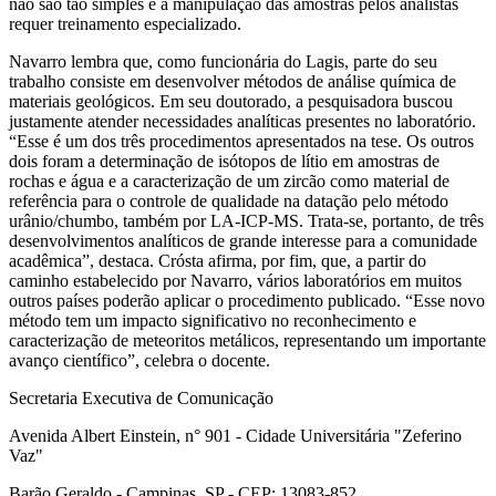
não são tão simples e a manipulação das amostras pelos analistas
requer treinamento especializado.
Navarro lembra que, como funcionária do Lagis, parte do seu
trabalho consiste em desenvolver métodos de análise química de
materiais geológicos. Em seu doutorado, a pesquisadora buscou
justamente atender necessidades analíticas presentes no laboratório.
“Esse é um dos três procedimentos apresentados na tese. Os outros
dois foram a determinação de isótopos de lítio em amostras de
rochas e água e a caracterização de um zircão como material de
referência para o controle de qualidade na datação pelo método
urânio/chumbo, também por LA-ICP-MS. Trata-se, portanto, de três
desenvolvimentos analíticos de grande interesse para a comunidade
acadêmica”, destaca. Crósta afirma, por fim, que, a partir do
caminho estabelecido por Navarro, vários laboratórios em muitos
outros países poderão aplicar o procedimento publicado. “Esse novo
método tem um impacto significativo no reconhecimento e
caracterização de meteoritos metálicos, representando um importante
avanço científico”, celebra o docente.
Secretaria Executiva de Comunicação
Avenida Albert Einstein, n° 901 - Cidade Universitária "Zeferino
Vaz"
Barão Geraldo - Campinas, SP - CEP: 13083-852