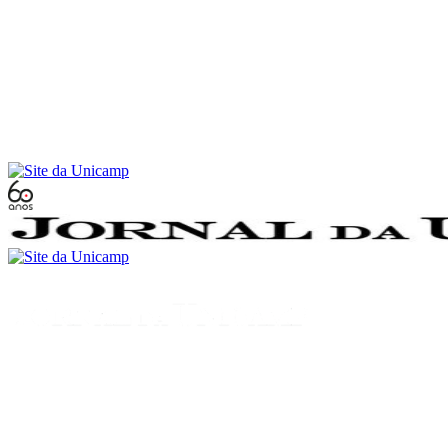
Conteúdo principal
Menu principal
Rodapé
Menu
Buscar