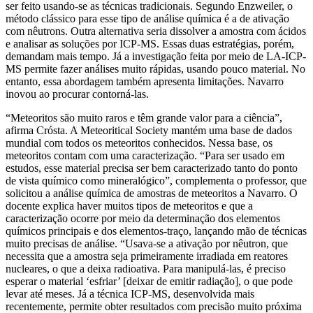
ser feito usando-se as técnicas tradicionais. Segundo Enzweiler, o
método clássico para esse tipo de análise química é a de ativação
com nêutrons. Outra alternativa seria dissolver a amostra com ácidos
e analisar as soluções por ICP-MS. Essas duas estratégias, porém,
demandam mais tempo. Já a investigação feita por meio de LA-ICP-
MS permite fazer análises muito rápidas, usando pouco material. No
entanto, essa abordagem também apresenta limitações. Navarro
inovou ao procurar contorná-las.
“Meteoritos são muito raros e têm grande valor para a ciência”,
afirma Crósta. A Meteoritical Society mantém uma base de dados
mundial com todos os meteoritos conhecidos. Nessa base, os
meteoritos contam com uma caracterização. “Para ser usado em
estudos, esse material precisa ser bem caracterizado tanto do ponto
de vista químico como mineralógico”, complementa o professor, que
solicitou a análise química de amostras de meteoritos a Navarro. O
docente explica haver muitos tipos de meteoritos e que a
caracterização ocorre por meio da determinação dos elementos
químicos principais e dos elementos-traço, lançando mão de técnicas
muito precisas de análise. “Usava-se a ativação por nêutron, que
necessita que a amostra seja primeiramente irradiada em reatores
nucleares, o que a deixa radioativa. Para manipulá-las, é preciso
esperar o material ‘esfriar’ [deixar de emitir radiação], o que pode
levar até meses. Já a técnica ICP-MS, desenvolvida mais
recentemente, permite obter resultados com precisão muito próxima