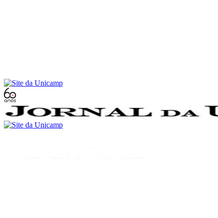
Conteúdo principal
Menu principal
Rodapé
Menu
Buscar