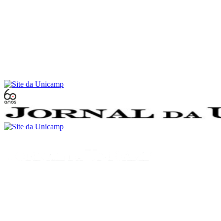
Conteúdo principal
Menu principal
Rodapé
Menu
Buscar