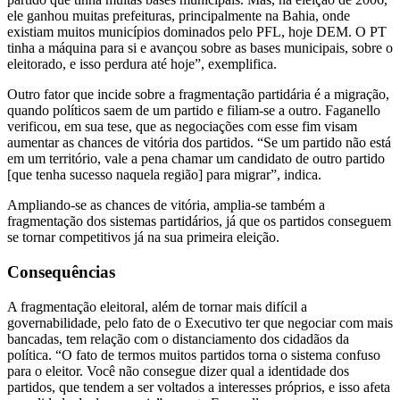
ele ganhou muitas prefeituras, principalmente na Bahia, onde
existiam muitos municípios dominados pelo PFL, hoje DEM. O PT
tinha a máquina para si e avançou sobre as bases municipais, sobre o
eleitorado, e isso perdura até hoje”, exemplifica.
Outro fator que incide sobre a fragmentação partidária é a migração,
quando políticos saem de um partido e filiam-se a outro. Faganello
verificou, em sua tese, que as negociações com esse fim visam
aumentar as chances de vitória dos partidos. “Se um partido não está
em um território, vale a pena chamar um candidato de outro partido
[que tenha sucesso naquela região] para migrar”, indica.
Ampliando-se as chances de vitória, amplia-se também a
fragmentação dos sistemas partidários, já que os partidos conseguem
se tornar competitivos já na sua primeira eleição.
Consequências
A fragmentação eleitoral, além de tornar mais difícil a
governabilidade, pelo fato de o Executivo ter que negociar com mais
bancadas, tem relação com o distanciamento dos cidadãos da
política. “O fato de termos muitos partidos torna o sistema confuso
para o eleitor. Você não consegue dizer qual a identidade dos
partidos, que tendem a ser voltados a interesses próprios, e isso afeta