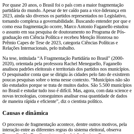
Por quase 20 anos, o Brasil foi o país com a maior fragmentação
partidária do mundo. Apesar de ter caído para a vice-liderança em
2023, ainda são diversos os partidos representados no Legislativo,
tornando complexa a governabilidade. Buscando entender por que e
como essa fragmentação ocorre, Marco Antonio Faganello estudou
o assunto em sua pesquisa de doutoramento no Programa de Pós-
graduação em Ciência Política e recebeu Menção Honrosa no
Prêmio Capes de Tese de 2023, categoria Ciências Políticas e
Relações Internacionais, pelo trabalho.
Na tese, intitulada “A Fragmentação Partidária no Brasil” (2000-
2020), orientada pela professora Rachel Meneguello, Faganello
analisou padrões eleitorais e territoriais dos partidos nos municípios.
O pesquisador conta que se dirigiu às cidades pelo fato de existirem
poucas pesquisas sobre o tema nesse contexto. “Municípios não são
tão estudados porque se trata de muitos dados. São 5.500 municípios
no Brasil e estudar tudo isso é difícil. Mas, agora, com data science e
novas tecnologias, conseguimos analisar essa quantidade de dados
de maneira rápida e eficiente”, diz o cientista político.
Causas e dinâmica
O processo de fragmentação acontece, dentre outros motivos, pela
interação entre as diferentes regras do sistema eleitoral, observa