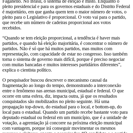
Faganello. No Brasil, o sistema de eleição é misto. Enquanto o
pleito presidencial e para os governos estaduais e do Distrito Federal
é majoritário, em que ganha quem tem o maior número de votos, o
pleito para o Legislativo é proporcional. O voto vai para o partido,
que recebe um número de cadeiras proporcional aos votos
recebidos.
“Quando se tem eleição proporcional, a tendência é haver mais
partidos, e quando há eleição majoritária, é concentrar o número de
partidos. Não é só que há muitos partidos, mas muitos com
representação, com capacidade de estar no congresso. Isso também
torna o sistema de governo mais difícil, porque é preciso negociar
com muitas bancadas e muitos interesses partidários diferentes”,
explica o cientista político.
O pesquisador buscou descrever o mecanismo causal da
fragmentação ao longo do tempo, demonstrando a interconexão
entre o fenômeno nas arenas municipal, estadual e federal. O que
ocorre em uma esfera, diz, impacta outra, já que os resultados
conquistados são mobilizados no pleito seguinte. Há uma
propagação top-down, do estadual para o local, e bottom-up, do
local para o estadual. Quando um partido recebe bastante voto para
deputado estadual ou federal em um município, que é a unidade de
votação, a agremiação já concorre na próxima eleição municipal
com vantagem, porque irá conseguir movimentar os mesmos