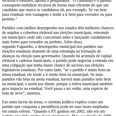
recursos e eleitores, aponta o pesquisador. “O candidato e o partido
conseguem mobilizar recursos de forma mais eficiente do que um
candidato que nunca se candidatou ali, por exemplo. Se vai bem
para estadual, tem vantagens e tende a ir bem para vereador ou para
prefeito.”
Partidos com melhor desempenho nos estados têm melhores chances
de ampliar a cobertura eleitoral nas eleições municipais, estreando
em municípios onde não concorriam antes e lançando candidaturas
mais fortes para vereador ou prefeito. Além disso,
segundo Faganello, o desempenho municipal dos partidos nas
eleições estaduais depende de uma estratégia na formação de
alianças na eleição para governador. Quando há acúmulo de capital
eleitoral e cadeiras municipais, o partido pode negociar a entrada em
uma coligação que tenha maior chance de sucesso nas eleições
legislativas estaduais. Por outro lado, “se o partido é muito bom na
arena estadual, ele tende a ir muito bem na municipal. Se mais
partidos vão bem na arena estadual, haverá mais partidos indo bem
na municipal, e assim por diante, porque a esfera municipal também
gera impacto na estadual. Você passa a ter, então, uma espécie de
bola de neve”, sintetiza.
Em outra faceta da arena, o cientista político explica como um
partido que conquista a presidência pode ter suas bases ampliadas
em outras esferas. “Quando o PT ganhou em 2002, não era um
partido que tinha muitas bases municipais. Mas, na eleição de 2006,