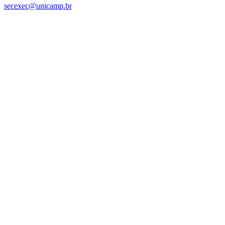
secexec@unicamp.br
Link para o Facebook
Link para o Linkedin
Link para o Instagram