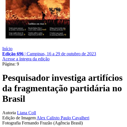
Início
Edição 696
|
Campinas, 16 a 29 de outubro de 2023
Acesse a íntegra da edição
Página: 9
Pesquisador investiga artifícios
da fragmentação partidária no
Brasil
Autoria
Liana Coll
Edição de Imagem
Alex Calixto
Paulo Cavalheri
Fotografia
Fernando Frazão (Agência Brasil)