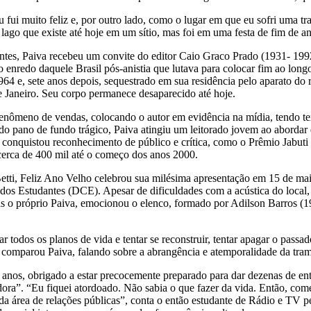
ui muito feliz e, por outro lado, como o lugar em que eu sofri uma tr
go que existe até hoje em um sítio, mas foi em uma festa de fim de ano
ntes, Paiva recebeu um convite do editor Caio Graco Prado (1931- 1992
enredo daquele Brasil pós-anistia que lutava para colocar fim ao longo 
 e, sete anos depois, sequestrado em sua residência pelo aparato do re
de Janeiro. Seu corpo permanece desaparecido até hoje.
ômeno de vendas, colocando o autor em evidência na mídia, tendo text
do pano de fundo trágico, Paiva atingiu um leitorado jovem ao abordar
r conquistou reconhecimento de público e crítica, como o Prêmio Jabuti 
cerca de 400 mil até o começo dos anos 2000.
Betti, Feliz Ano Velho celebrou sua milésima apresentação em 15 de ma
os Estudantes (DCE). Apesar de dificuldades com a acústica do local, u
as o próprio Paiva, emocionou o elenco, formado por Adilson Barros (1
 todos os planos de vida e tentar se reconstruir, tentar apagar o passad
, comparou Paiva, falando sobre a abrangência e atemporalidade da tra
nos, obrigado a estar precocemente preparado para dar dezenas de entrev
ora”. “Eu fiquei atordoado. Não sabia o que fazer da vida. Então, come
o da área de relações públicas”, conta o então estudante de Rádio e T