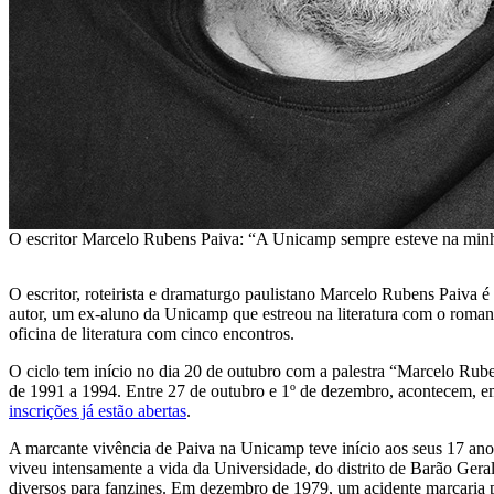
O escritor Marcelo Rubens Paiva: “A Unicamp sempre esteve na minha 
O escritor, roteirista e dramaturgo paulistano Marcelo Rubens Paiva
autor, um ex-aluno da Unicamp que estreou na literatura com o romanc
oficina de literatura com cinco encontros.
O ciclo tem início no dia 20 de outubro com a palestra “Marcelo Rube
de 1991 a 1994. Entre 27 de outubro e 1º de dezembro, acontecem, em 
inscrições já estão abertas
.
A marcante vivência de Paiva na Unicamp teve início aos seus 17 ano
viveu intensamente a vida da Universidade, do distrito de Barão Gera
diversos para fanzines. Em dezembro de 1979, um acidente marcaria p