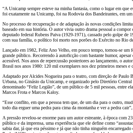
“A Unicamp sempre esteve na minha fantasia, como o lugar em que eu f
foi exatamente na Unicamp, foi na Rodovia dos Bandeirantes, em um la
No processo de recuperação e de adaptação às novas condições limita
baseado em sua história. O autor vivia outro drama pessoal a compor o 
deputado federal Rubens Paiva (1929-1971), cassado pelo golpe de 1964
com sua família, o político foi morto nos porões do Exército no Rio 
Lançado em 1982, Feliz Ano Velho, em pouco tempo, tornou-se um fen
grande público. Recorrendo à autoficção com bastante humor, apesar 
acessível. Nos anos de repercussão posteriores ao lançamento, o auto
Brasil nos anos 1980: 120 mil exemplares nos dez primeiros meses e 
Adaptado por Alcides Nogueira para o teatro, com direção de Paulo 
Urbana, no Ginásio da Unicamp, e organizado pelo Diretório Central d
denominado “Feliz Legião”, de um público de 5 mil pessoas, entre el
Marcos Frota e Marcos Kaloy.
“Esse conflito, em que a pessoa tem que, de um dia para o outro, mudar
todo dia erguer uma pedra para cima da montanha e ver a pedra cair”
A pressão revelou-se enorme para um autor estreante, à época com 23 a
público e da imprensa, uma experiência que ele define como “assustad
sabia dar, já que era péssimo e já que não tinha ninguém encarregad