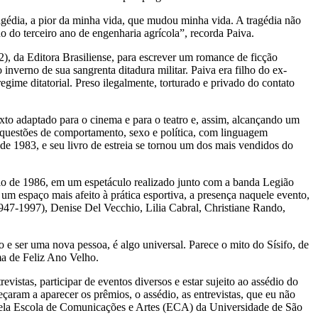
agédia, a pior da minha vida, que mudou minha vida. A tragédia não
 do terceiro ano de engenharia agrícola”, recorda Paiva.
), da Editora Brasiliense, para escrever um romance de ficção
inverno de sua sangrenta ditadura militar. Paiva era filho do ex-
gime ditatorial. Preso ilegalmente, torturado e privado do contato
o adaptado para o cinema e para o teatro e, assim, alcançando um
 questões de comportamento, sexo e política, com linguagem
de 1983, e seu livro de estreia se tornou um dos mais vendidos do
io de 1986, em um espetáculo realizado junto com a banda Legião
m espaço mais afeito à prática esportiva, a presença naquele evento,
947-1997), Denise Del Vecchio, Lilia Cabral, Christiane Rando,
o e ser uma nova pessoa, é algo universal. Parece o mito do Sísifo, de
ma de Feliz Ano Velho.
istas, participar de eventos diversos e estar sujeito ao assédio do
çaram a aparecer os prêmios, o assédio, as entrevistas, que eu não
V pela Escola de Comunicações e Artes (ECA) da Universidade de São