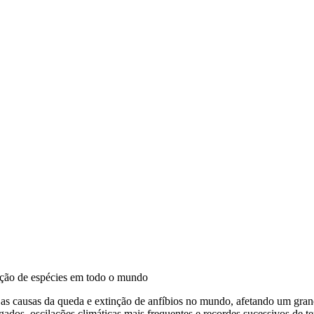
inção de espécies em todo o mundo
 as causas da queda e extinção de anfíbios no mundo, afetando um gra
ongados, oscilações climáticas mais frequentes e recordes sucessivos d