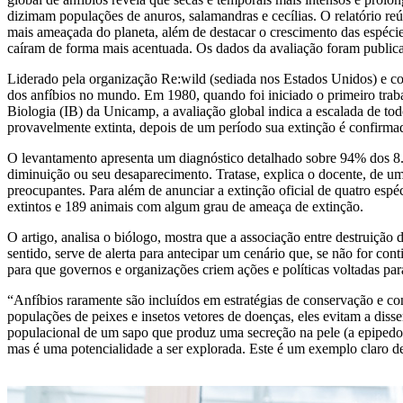
dizimam populações de anuros, salamandras e cecílias. O relatório reún
mais ameaçada do planeta, além de destacar o crescimento das espécie
caíram de forma mais acentuada. Os dados da avaliação foram publica
Liderado pela organização Re:wild (sediada nos Estados Unidos) e co
dos anfíbios no mundo. Em 1980, quando foi iniciado o primeiro trab
Biologia (IB) da Unicamp, a avaliação global indica a escalada de t
provavelmente extinta, depois de um período sua extinção é confirmada
O levantamento apresenta um diagnóstico detalhado sobre 94% dos 8.6
diminuição ou seu desaparecimento. Tratase, explica o docente, de um
preocupantes. Para além de anunciar a extinção oficial de quatro es
extintos e 189 animais com algum grau de ameaça de extinção.
O artigo, analisa o biólogo, mostra que a associação entre destruição 
sentido, serve de alerta para antecipar um cenário que, se não for co
para que governos e organizações criem ações e políticas voltadas par
“Anfíbios raramente são incluídos em estratégias de conservação e co
populações de peixes e insetos vetores de doenças, eles evitam a dis
populacional de um sapo que produz uma secreção na pele (a epipedoba
mas é uma potencialidade a ser explorada. Este é um exemplo claro d