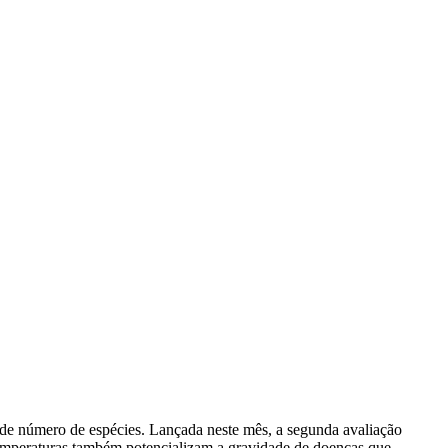
nde número de espécies. Lançada neste mês, a segunda avaliação
e temperaturas também potencializam a gravidade de doenças que