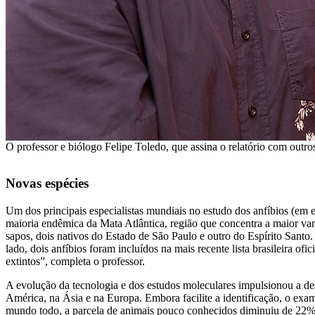
O professor e biólogo Felipe Toledo, que assina o relatório com outros
Novas espécies
Um dos principais especialistas mundiais no estudo dos anfíbios (em es
maioria endêmica da Mata Atlântica, região que concentra a maior vari
sapos, dois nativos do Estado de São Paulo e outro do Espírito Sant
lado, dois anfíbios foram incluídos na mais recente lista brasileira 
extintos”, completa o professor.
A evolução da tecnologia e dos estudos moleculares impulsionou a desc
América, na Ásia e na Europa. Embora facilite a identificação, o exa
mundo todo, a parcela de animais pouco conhecidos diminuiu de 22%