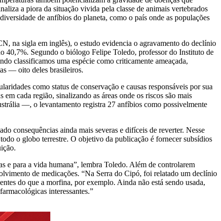
naliza a piora da situação vivida pela classe de animais vertebrados
 diversidade de anfíbios do planeta, como o país onde as populações
, na sigla em inglês), o estudo evidencia o agravamento do declínio
o 40,7%. Segundo o biólogo Felipe Toledo, professor do Instituto de
uando classificamos uma espécie como criticamente ameaçada,
s — oito deles brasileiros.
ularidades como status de conservação e causas responsáveis por sua
 em cada região, sinalizando as áreas onde os riscos são mais
strália —, o levantamento registra 27 anfíbios como possivelmente
cado consequências ainda mais severas e difíceis de reverter. Nesse
odo o globo terrestre. O objetivo da publicação é fornecer subsídios
uição.
emas e para a vida humana”, lembra Toledo. Além de controlarem
volvimento de medicações. “Na Serra do Cipó, foi relatado um declínio
ientes do que a morfina, por exemplo. Ainda não está sendo usada,
farmacológicas interessantes.”