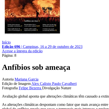
Início
Edição 696
|
Campinas, 16 a 29 de outubro de 2023
Acesse a íntegra da edição
Página: 8
Anfíbios sob ameaça
Autoria
Mariana Garcia
Edição de Imagem
Alex Calixto
Paulo Cavalheri
Fotografia
Felipe Bezerra
Divulgação Nature
Avaliação global aponta que alterações climáticas têm causado a ext
As alterações climáticas despontam como fator que mais avança entre
global de anfíbios revela que secas e temporais mais intensos e prol