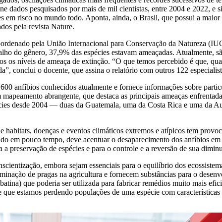
e dados pesquisados por mais de mil cientistas, entre 2004 e 2022, e si
s em risco no mundo todo. Aponta, ainda, o Brasil, que possui a maior
dos pela revista Nature.
ordenado pela União Internacional para Conservação da Natureza (IUCN
alho do gênero, 37,9% das espécies estavam ameaçadas. Atualmente, sã
odos os níveis de ameaça de extinção. “O que temos percebido é que, q
”, conclui o docente, que assina o relatório com outros 122 especialista
00 anfíbios conhecidos atualmente e fornece informações sobre partic
 mapeamento abrangente, que destaca as principais ameaças enfrentadas
pécies desde 2004 — duas da Guatemala, uma da Costa Rica e uma da Au
de habitats, doenças e eventos climáticos extremos e atípicos tem provo
ntido em pouco tempo, deve acentuar o desaparecimento dos anfíbios em t
a a preservação de espécies e para o controle e a reversão de sua dimin
nscientização, embora sejam essenciais para o equilíbrio dos ecossist
seminação de pragas na agricultura e fornecem substâncias para o desen
tina) que poderia ser utilizada para fabricar remédios muito mais efic
e que estamos perdendo populações de uma espécie com características 