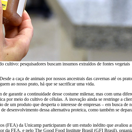
is do cultivo: pesquisadores buscam insumos extraídos de fontes vegetais
de a caça de animais por nossos ancestrais das cavernas até os pratos
guem ao nosso prato, há que se sacrificar uma vida.
m de garantir a continuidade desse costume milenar, mas com uma difer
ca por meio do cultivo de células. A inovação ainda se restringe a clien
ção de um produto que desperta o interesse de empresas – em busca de 
 de desenvolvimento dessa alternativa proteica, como também se depar
 (FEA) da Unicamp participaram de um estudo inédito que avaliou aspe
or da FEA, e pelo The Good Food Institute Brasil (GFI Brasil), organiz