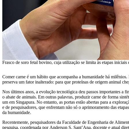
Frasco de soro fetal bovino, cuja utilização se limita às etapas inicia
Comer carne é um hábito que acompanha a humanidade há milênios. Des
preserva um fator inalterado: para que proteínas de origem animal che
Nos últimos anos, a evolução tecnológica deu passos importantes a fi
o abate de animais. Em outras palavras, produzir carne de forma sintéti
um em Singapura. No entanto, as portas estão abertas para a explora
e de pesquisadores, que enfrentam não só o aprimoramento das etapas
da humanidade.
Recentemente, pesquisadores da Faculdade de Engenharia de Alimentos
pesquisa, coordenada por Anderson S. Sant’Ana, docente e atual diret