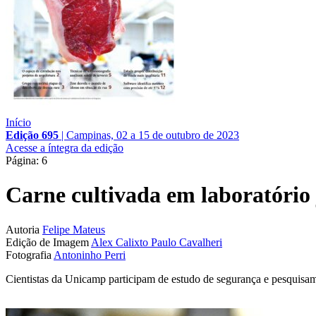
Início
Edição 695
|
Campinas, 02 a 15 de outubro de 2023
Acesse a íntegra da edição
Página: 6
Carne cultivada em laboratório 
Autoria
Felipe Mateus
Edição de Imagem
Alex Calixto
Paulo Cavalheri
Fotografia
Antoninho Perri
Cientistas da Unicamp participam de estudo de segurança e pesquis