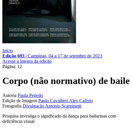
Início
Edição 693
|
Campinas, 04 a 17 de setembro de 2023
Acesse a íntegra da edição
Página: 12
Corpo (não normativo) de baile
Autoria
Paula Penedo
Edição de Imagem
Paulo Cavalheri
Alex Calixto
Fotografia
Divulgação
Antonio Scarpinetti
Pesquisa investiga o significado da dança para bailarinas com
deficiência visual