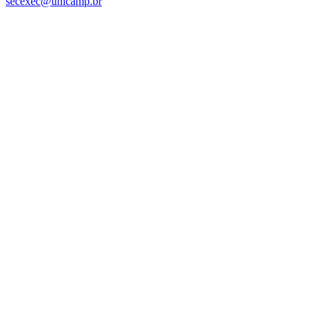
secexec@unicamp.br
Link para o Facebook
Link para o Linkedin
Link para o Instagram