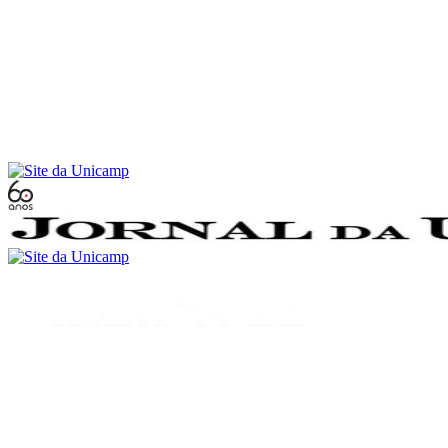
Conteúdo principal
Menu principal
Rodapé
Menu
Buscar