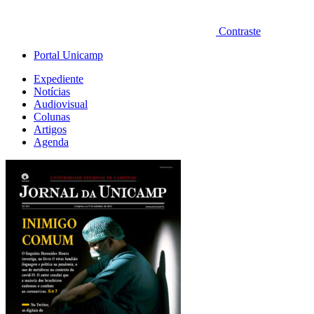
Contraste
Portal Unicamp
Expediente
Notícias
Audiovisual
Colunas
Artigos
Agenda