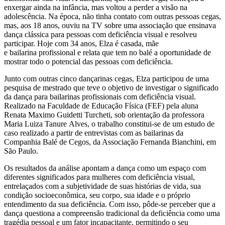
enxergar ainda na infância, mas voltou a perder a visão na
adolescência. Na época, não tinha contato com outras pessoas cegas,
mas, aos 18 anos, ouviu na TV sobre uma associação que ensinava
dança clássica para pessoas com deficiência visual e resolveu
participar. Hoje com 34 anos, Elza é casada, mãe
e bailarina profissional e relata que tem no balé a oportunidade de
mostrar todo o potencial das pessoas com deficiência.
Junto com outras cinco dançarinas cegas, Elza participou de uma
pesquisa de mestrado que teve o objetivo de investigar o significado
da dança para bailarinas profissionais com deficiência visual.
Realizado na Faculdade de Educação Física (FEF) pela aluna
Renata Maximo Guidetti Turcheti, sob orientação da professora
Maria Luiza Tanure Alves, o trabalho constitui-se de um estudo de
caso realizado a partir de entrevistas com as bailarinas da
Companhia Balé de Cegos, da Associação Fernanda Bianchini, em
São Paulo.
Os resultados da análise apontam a dança como um espaço com
diferentes significados para mulheres com deficiência visual,
entrelaçados com a subjetividade de suas histórias de vida, sua
condição socioeconômica, seu corpo, sua idade e o próprio
entendimento da sua deficiência. Com isso, pôde-se perceber que a
dança questiona a compreensão tradicional da deficiência como uma
tragédia pessoal e um fator incapacitante, permitindo o seu