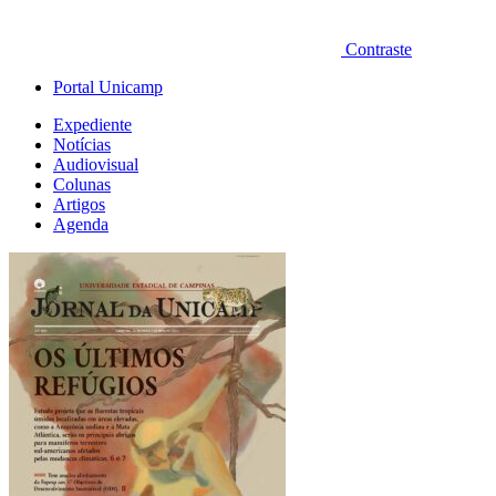
Contraste
Portal Unicamp
Expediente
Notícias
Audiovisual
Colunas
Artigos
Agenda