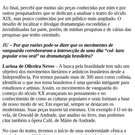
Ao final, percebi que muitas são peças conhecidas por mim e por
outros pesquisadores que se dedicam a analisar o teatro do século
XIX, mas pouco conhecidas por um público mais ampliado. O
desafio de localizar e divulgar dramaturgias escondidas e
invisibilizadas faz parte, porém, de minhas pesquisas e de várias das
pesquisas que tenho orientado.
JU – Por que razões pode-se dizer que os movimentos de
vanguarda corroboraram a intersecção de uma dita “cul- tura
popular e/ou oral” na dramaturgia brasileira?
Larissa de Oliveira Neves
– A busca pela brasilidade tem sido um
objetivo dos movimentos literários e artísticos brasileiros desde a
Independência. Por termos passado mais de 300 anos como colônia,
identificar o que nos torna brasileiros é uma questão intrigante para
estudiosos e artistas. Assim, os movimentos de vanguarda do
começo do século XX avançaram no pensamento e no
conhecimento de como as culturas populares e orais formam a base
de nosso modo de ser. Em especial, sempre se destacam os
modernistas. Suas peças trazem tal estrutura. Um exemplo é O rei da
vela, de Oswald de Andrade, que analiso no livro, mas podemos
citar também a ópera Café, de Mário de Andrade.
No caso do teatro, tivemos o início de uma modernidade cênica a