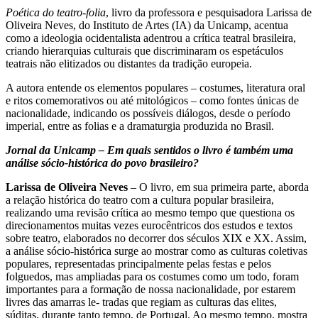
Poética do teatro-folia
, livro da professora e pesquisadora Larissa de
Oliveira Neves, do Instituto de Artes (IA) da Unicamp, acentua
como a ideologia ocidentalista adentrou a crítica teatral brasileira,
criando hierarquias culturais que discriminaram os espetáculos
teatrais não elitizados ou distantes da tradição europeia.
A autora entende os elementos populares – costumes, literatura oral
e ritos comemorativos ou até mitológicos – como fontes únicas de
nacionalidade, indicando os possíveis diálogos, desde o período
imperial, entre as folias e a dramaturgia produzida no Brasil.
Jornal da Unicamp – Em quais sentidos o livro é também uma
análise sócio-histórica do povo brasileiro?
Larissa de Oliveira Neves
– O livro, em sua primeira parte, aborda
a relação histórica do teatro com a cultura popular brasileira,
realizando uma revisão crítica ao mesmo tempo que questiona os
direcionamentos muitas vezes eurocêntricos dos estudos e textos
sobre teatro, elaborados no decorrer dos séculos XIX e XX. Assim,
a análise sócio-histórica surge ao mostrar como as culturas coletivas
populares, representadas principalmente pelas festas e pelos
folguedos, mas ampliadas para os costumes como um todo, foram
importantes para a formação de nossa nacionalidade, por estarem
livres das amarras le- tradas que regiam as culturas das elites,
súditas, durante tanto tempo, de Portugal. Ao mesmo tempo, mostra