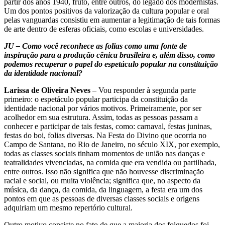
partir dos anos 1940, fruto, entre outros, do legado dos modernistas.
Um dos pontos positivos da valorização da cultura popular e oral
pelas vanguardas consistiu em aumentar a legitimação de tais formas
de arte dentro de esferas oficiais, como escolas e universidades.
JU – Como você reconhece as folias como uma fonte de
inspiração para a produção cênica brasileira e, além disso, como
podemos recuperar o papel do espetáculo popular na constituição
da identidade nacional?
Larissa de Oliveira Neves
– Vou responder à segunda parte
primeiro: o espetáculo popular participa da constituição da
identidade nacional por vários motivos. Primeiramente, por ser
acolhedor em sua estrutura. Assim, todas as pessoas passam a
conhecer e participar de tais festas, como: carnaval, festas juninas,
festas do boi, folias diversas. Na Festa do Divino que ocorria no
Campo de Santana, no Rio de Janeiro, no século XIX, por exemplo,
todas as classes sociais tinham momentos de união nas danças e
teatralidades vivenciadas, na comida que era vendida ou partilhada,
entre outros. Isso não significa que não houvesse discriminação
racial e social, ou muita violência; significa que, no aspecto da
música, da dança, da comida, da linguagem, a festa era um dos
pontos em que as pessoas de diversas classes sociais e origens
adquiriam um mesmo repertório cultural.
Outro motivo consiste no fato de que a maioria dos folguedos foi