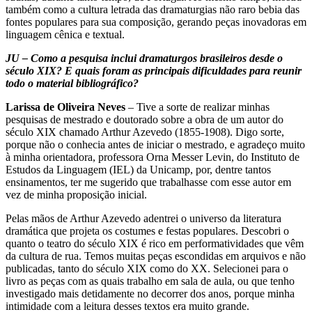
também como a cultura letrada das dramaturgias não raro bebia das
fontes populares para sua composição, gerando peças inovadoras em
linguagem cênica e textual.
JU – Como a pesquisa inclui dramaturgos brasileiros desde o
século XIX? E quais foram as principais dificuldades para reunir
todo o material bibliográfico?
Larissa de Oliveira Neves
– Tive a sorte de realizar minhas
pesquisas de mestrado e doutorado sobre a obra de um autor do
século XIX chamado Arthur Azevedo (1855-1908). Digo sorte,
porque não o conhecia antes de iniciar o mestrado, e agradeço muito
à minha orientadora, professora Orna Messer Levin, do Instituto de
Estudos da Linguagem (IEL) da Unicamp, por, dentre tantos
ensinamentos, ter me sugerido que trabalhasse com esse autor em
vez de minha proposição inicial.
Pelas mãos de Arthur Azevedo adentrei o universo da literatura
dramática que projeta os costumes e festas populares. Descobri o
quanto o teatro do século XIX é rico em performatividades que vêm
da cultura de rua. Temos muitas peças escondidas em arquivos e não
publicadas, tanto do século XIX como do XX. Selecionei para o
livro as peças com as quais trabalho em sala de aula, ou que tenho
investigado mais detidamente no decorrer dos anos, porque minha
intimidade com a leitura desses textos era muito grande.