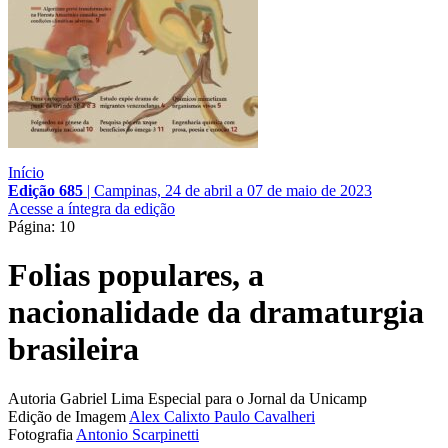
Início
Edição 685
|
Campinas, 24 de abril a 07 de maio de 2023
Acesse a íntegra da edição
Página: 10
Folias populares, a
nacionalidade da dramaturgia
brasileira
Autoria
Gabriel Lima
Especial para o Jornal da Unicamp
Edição de Imagem
Alex Calixto
Paulo Cavalheri
Fotografia
Antonio Scarpinetti