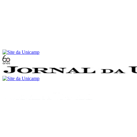
Conteúdo principal
Menu principal
Rodapé
Menu
Buscar