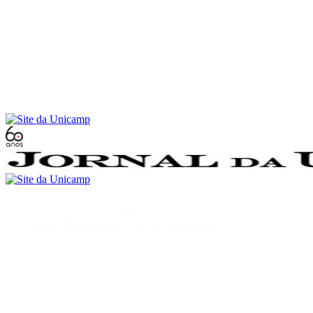
Conteúdo principal
Menu principal
Rodapé
Menu
Buscar