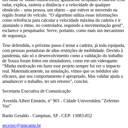
radar, explica, rastreia a distância e a velocidade de qualquer
obstáculo – uma pessoa, um objeto – que estiver se movendo na
região frontal do veículo. “O algoritmo utiliza essas informações
como referência para calcular a velocidade máxima da cadeira e ir
ajustando o ritmo, no controlador, seguindo a movimentação geral”,
esclarece o pesquisador. Serve, portanto, como mais um mecanismo
de segurança.
Tese defendida, o próximo passo é testar a cadeira, já toda equipada,
com pessoas portadoras de altas restrições de mobilidade. Devido à
pandemia, não só o desenvolvimento como a validação do trabalho
de Souza foram feitos em simuladores, como em um videogame.
“Minha motivação em fazer esse projeto sempre foi ver o impacto
real. Matematicamente, na simulação, vimos que os módulos são
eficazes, que seu comportamento é apropriado. Mas validar ajuda a
amadurecer o trabalho, ter um retorno”, conclui.
Secretaria Executiva de Comunicação
Avenida Albert Einstein, n° 901 - Cidade Universitária "Zeferino
Vaz"
Barão Geraldo - Campinas, SP - CEP: 13083-852
secexec@unicamp.br