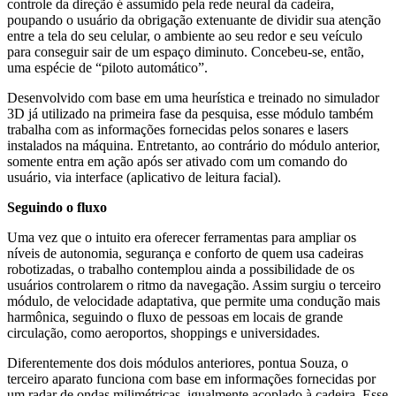
controle da direção é assumido pela rede neural da cadeira,
poupando o usuário da obrigação extenuante de dividir sua atenção
entre a tela do seu celular, o ambiente ao seu redor e seu veículo
para conseguir sair de um espaço diminuto. Concebeu-se, então,
uma espécie de “piloto automático”.
Desenvolvido com base em uma heurística e treinado no simulador
3D já utilizado na primeira fase da pesquisa, esse módulo também
trabalha com as informações fornecidas pelos sonares e lasers
instalados na máquina. Entretanto, ao contrário do módulo anterior,
somente entra em ação após ser ativado com um comando do
usuário, via interface (aplicativo de leitura facial).
Seguindo o fluxo
Uma vez que o intuito era oferecer ferramentas para ampliar os
níveis de autonomia, segurança e conforto de quem usa cadeiras
robotizadas, o trabalho contemplou ainda a possibilidade de os
usuários controlarem o ritmo da navegação. Assim surgiu o terceiro
módulo, de velocidade adaptativa, que permite uma condução mais
harmônica, seguindo o fluxo de pessoas em locais de grande
circulação, como aeroportos, shoppings e universidades.
Diferentemente dos dois módulos anteriores, pontua Souza, o
terceiro aparato funciona com base em informações fornecidas por
um radar de ondas milimétricas, igualmente acoplado à cadeira. Esse