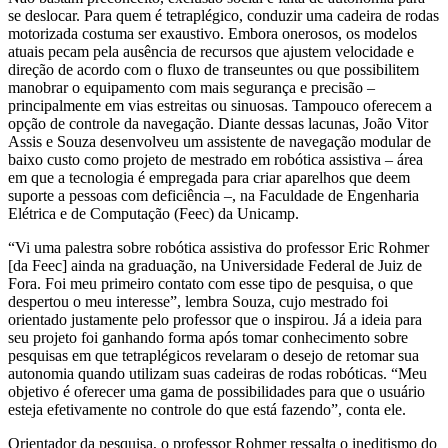
se deslocar. Para quem é tetraplégico, conduzir uma cadeira de rodas
motorizada costuma ser exaustivo. Embora onerosos, os modelos
atuais pecam pela ausência de recursos que ajustem velocidade e
direção de acordo com o fluxo de transeuntes ou que possibilitem
manobrar o equipamento com mais segurança e precisão –
principalmente em vias estreitas ou sinuosas. Tampouco oferecem a
opção de controle da navegação. Diante dessas lacunas, João Vitor
Assis e Souza desenvolveu um assistente de navegação modular de
baixo custo como projeto de mestrado em robótica assistiva – área
em que a tecnologia é empregada para criar aparelhos que deem
suporte a pessoas com deficiência –, na Faculdade de Engenharia
Elétrica e de Computação (Feec) da Unicamp.
“Vi uma palestra sobre robótica assistiva do professor Eric Rohmer
[da Feec] ainda na graduação, na Universidade Federal de Juiz de
Fora. Foi meu primeiro contato com esse tipo de pesquisa, o que
despertou o meu interesse”, lembra Souza, cujo mestrado foi
orientado justamente pelo professor que o inspirou. Já a ideia para
seu projeto foi ganhando forma após tomar conhecimento sobre
pesquisas em que tetraplégicos revelaram o desejo de retomar sua
autonomia quando utilizam suas cadeiras de rodas robóticas. “Meu
objetivo é oferecer uma gama de possibilidades para que o usuário
esteja efetivamente no controle do que está fazendo”, conta ele.
Orientador da pesquisa, o professor Rohmer ressalta o ineditismo do