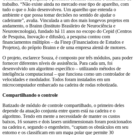
trabalho. “Não existe ainda no mercado esse tipo de aparelho, com
tudo o que o João desenvolveu. Um aparelho que entenda o
ambiente e que possa tomar decisões no sentido de ajudar o
cadeirante”, avalia. Vinculada a um dos mais longevos projetos em
andamento, o Brainn (Instituto Brasileiro de Neurociência e
Neurotecnologia), fundado há 11 anos no escopo do Cepid (Centros
de Pesquisa, Inovação e difusão), a pesquisa contou com
financiamentos múltiplos – da Finep (Financiadora de Estudos e
Projetos), do próprio Brainn e de uma empresa alemã de motores.
O projeto, esclarece Souza, é composto por três módulos, para poder
fornecer diferentes níveis de assistência. Para cada um, foi
desenvolvido um algoritmo específico – utilizando métodos de
inteligência computacional – que funciona como um controlador de
velocidades e modulador. Todos foram instalados em um
microcomputador embarcado na cadeira de rodas robotizada.
Compartilhando o controle
Batizado de módulo de controle compartilhado, o primeiro deles
depende da atuação conjunta entre quem está na cadeira e o
algoritmo. Tendo em mente a necessidade de manter os custos
baixos, 16 sonares e dois lasers unidimensionais foram posicionados
na cadeira e, segundo o engenheiro, “captam os obstáculos em seu
entorno e os classificam em um mapa polar que permite 30