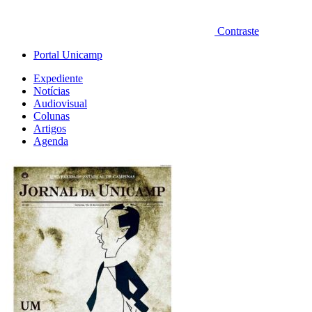
Contraste
Portal Unicamp
Expediente
Notícias
Audiovisual
Colunas
Artigos
Agenda