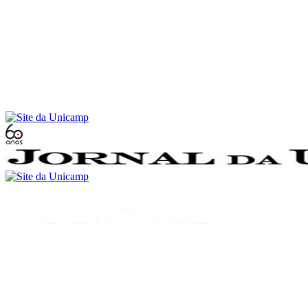
Conteúdo principal
Menu principal
Rodapé
Menu
Buscar