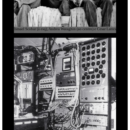
Ismael Scobar (à esq), Andrea Wataghin (ao centro) e Cesar Lattes