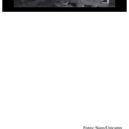
ANOTAÇÕES
Além da Universidade de Bristol, nos anos 1950, Cesar Lattes
também passou pelas universidades de Chicago e Minnesota
(Estados Unidos). O físico retornou permanentemente ao Brasil
em 1960 e em 1967 estabeleceu-se na Unicamp.
Fotos: Siarq/Unicamp