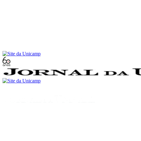
Conteúdo principal
Menu principal
Rodapé
Menu
Buscar