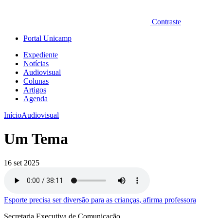
Contraste
Portal Unicamp
Expediente
Notícias
Audiovisual
Colunas
Artigos
Agenda
Início
Audiovisual
Um Tema
16 set 2025
Esporte precisa ser diversão para as crianças, afirma professora
Secretaria Executiva de Comunicação