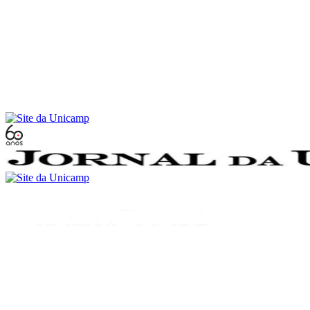
Conteúdo principal
Menu principal
Rodapé
Menu
Buscar