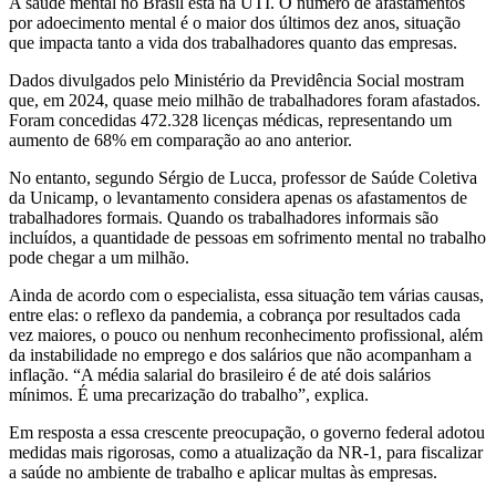
A saúde mental no Brasil está na UTI. O número de afastamentos
por adoecimento mental é o maior dos últimos dez anos, situação
que impacta tanto a vida dos trabalhadores quanto das empresas.
Dados divulgados pelo Ministério da Previdência Social mostram
que, em 2024, quase meio milhão de trabalhadores foram afastados.
Foram concedidas 472.328 licenças médicas, representando um
aumento de 68% em comparação ao ano anterior.
No entanto, segundo Sérgio de Lucca, professor de Saúde Coletiva
da Unicamp, o levantamento considera apenas os afastamentos de
trabalhadores formais. Quando os trabalhadores informais são
incluídos, a quantidade de pessoas em sofrimento mental no trabalho
pode chegar a um milhão.
Ainda de acordo com o especialista, essa situação tem várias causas,
entre elas: o reflexo da pandemia, a cobrança por resultados cada
vez maiores, o pouco ou nenhum reconhecimento profissional, além
da instabilidade no emprego e dos salários que não acompanham a
inflação. “A média salarial do brasileiro é de até dois salários
mínimos. É uma precarização do trabalho”, explica.
Em resposta a essa crescente preocupação, o governo federal adotou
medidas mais rigorosas, como a atualização da NR-1, para fiscalizar
a saúde no ambiente de trabalho e aplicar multas às empresas.