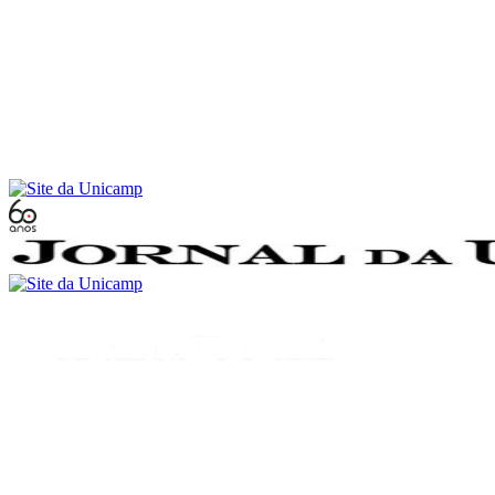
Conteúdo principal
Menu principal
Rodapé
Menu
Buscar