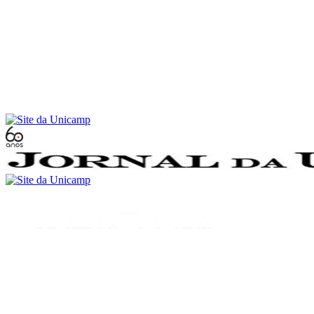
Conteúdo principal
Menu principal
Rodapé
Menu
Buscar