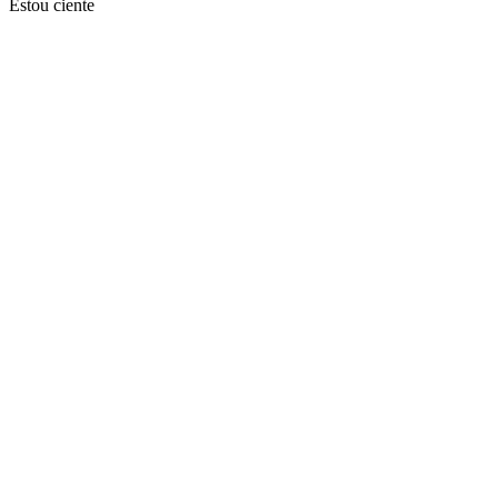
Estou ciente
Ir para o topo