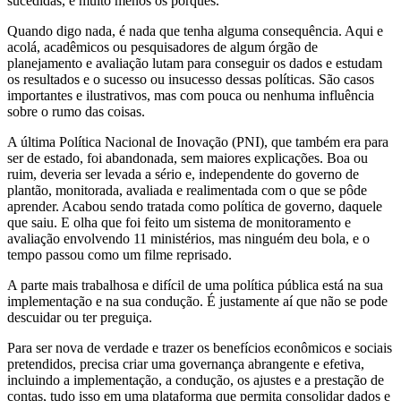
sucedidas, e muito menos os porquês.
Quando digo nada, é nada que tenha alguma consequência. Aqui e
acolá, acadêmicos ou pesquisadores de algum órgão de
planejamento e avaliação lutam para conseguir os dados e estudam
os resultados e o sucesso ou insucesso dessas políticas. São casos
importantes e ilustrativos, mas com pouca ou nenhuma influência
sobre o rumo das coisas.
A última Política Nacional de Inovação (PNI), que também era para
ser de estado, foi abandonada, sem maiores explicações. Boa ou
ruim, deveria ser levada a sério e, independente do governo de
plantão, monitorada, avaliada e realimentada com o que se pôde
aprender. Acabou sendo tratada como política de governo, daquele
que saiu. E olha que foi feito um sistema de monitoramento e
avaliação envolvendo 11 ministérios, mas ninguém deu bola, e o
tempo passou como um filme reprisado.
A parte mais trabalhosa e difícil de uma política pública está na sua
implementação e na sua condução. É justamente aí que não se pode
descuidar ou ter preguiça.
Para ser nova de verdade e trazer os benefícios econômicos e sociais
pretendidos, precisa criar uma governança abrangente e efetiva,
incluindo a implementação, a condução, os ajustes e a prestação de
contas, tudo isso em uma plataforma que permita consolidar dados e