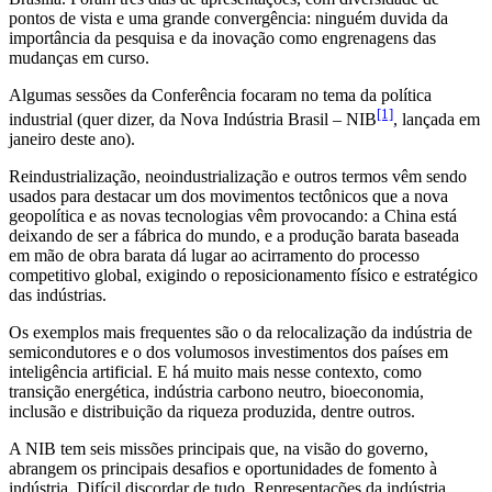
pontos de vista e uma grande convergência: ninguém duvida da
importância da pesquisa e da inovação como engrenagens das
mudanças em curso.
Algumas sessões da Conferência focaram no tema da política
[1]
industrial (quer dizer, da Nova Indústria Brasil – NIB
, lançada em
janeiro deste ano).
Reindustrialização, neoindustrialização e outros termos vêm sendo
usados para destacar um dos movimentos tectônicos que a nova
geopolítica e as novas tecnologias vêm provocando: a China está
deixando de ser a fábrica do mundo, e a produção barata baseada
em mão de obra barata dá lugar ao acirramento do processo
competitivo global, exigindo o reposicionamento físico e estratégico
das indústrias.
Os exemplos mais frequentes são o da relocalização da indústria de
semicondutores e o dos volumosos investimentos dos países em
inteligência artificial. E há muito mais nesse contexto, como
transição energética, indústria carbono neutro, bioeconomia,
inclusão e distribuição da riqueza produzida, dentre outros.
A NIB tem seis missões principais que, na visão do governo,
abrangem os principais desafios e oportunidades de fomento à
indústria. Difícil discordar de tudo. Representações da indústria