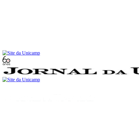
Conteúdo principal
Menu principal
Rodapé
Menu
Buscar