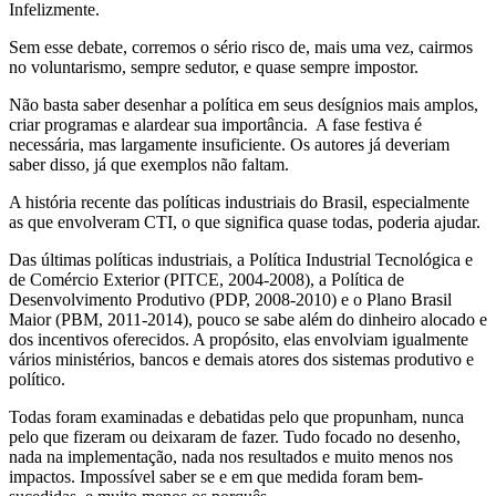
Infelizmente.
Sem esse debate, corremos o sério risco de, mais uma vez, cairmos
no voluntarismo, sempre sedutor, e quase sempre impostor.
Não basta saber desenhar a política em seus desígnios mais amplos,
criar programas e alardear sua importância. A fase festiva é
necessária, mas largamente insuficiente. Os autores já deveriam
saber disso, já que exemplos não faltam.
A história recente das políticas industriais do Brasil, especialmente
as que envolveram CTI, o que significa quase todas, poderia ajudar.
Das últimas políticas industriais, a Política Industrial Tecnológica e
de Comércio Exterior (PITCE, 2004-2008), a Política de
Desenvolvimento Produtivo (PDP, 2008-2010) e o Plano Brasil
Maior (PBM, 2011-2014), pouco se sabe além do dinheiro alocado e
dos incentivos oferecidos. A propósito, elas envolviam igualmente
vários ministérios, bancos e demais atores dos sistemas produtivo e
político.
Todas foram examinadas e debatidas pelo que propunham, nunca
pelo que fizeram ou deixaram de fazer. Tudo focado no desenho,
nada na implementação, nada nos resultados e muito menos nos
impactos. Impossível saber se e em que medida foram bem-