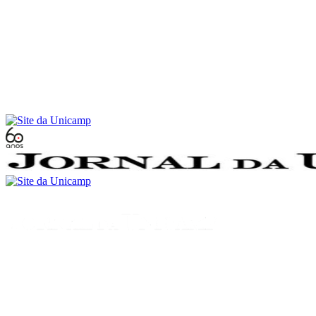
Conteúdo principal
Menu principal
Rodapé
Menu
Buscar