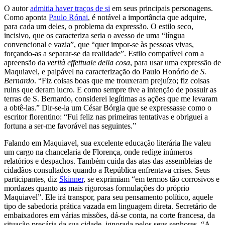
O autor
admitia haver traços de si
em seus principais personagens.
Como aponta
Paulo Rónai
, é notável a importância que adquire,
para cada um deles, o problema da expressão. O estilo seco,
incisivo, que os caracteriza seria o avesso de uma “língua
convencional e vazia”, que “quer impor-se às pessoas vivas,
forçando-as a separar-se da realidade”. Estilo compatível com a
apreensão da
verità effettuale della cosa
, para usar uma expressão de
Maquiavel, e palpável na caracterização do Paulo Honório de
S.
Bernardo
. “Fiz coisas boas que me trouxeram prejuízo; fiz coisas
ruins que deram lucro. E como sempre tive a intenção de possuir as
terras de S. Bernardo, considerei legítimas as ações que me levaram
a obtê-las.” Dir-se-ia um César Bórgia que se expressasse como o
escritor florentino: “Fui feliz nas primeiras tentativas e obriguei a
fortuna a ser-me favorável nas seguintes.”
Falando em Maquiavel, sua excelente educação literária lhe valeu
um cargo na chancelaria de Florença, onde redige inúmeros
relatórios e despachos. Também cuida das atas das assembleias de
cidadãos consultados quando a República enfrentava crises. Seus
participantes, diz
Skinner
, se exprimiam “em termos tão corrosivos e
mordazes quanto as mais rigorosas formulações do próprio
Maquiavel”. Ele irá transpor, para seu pensamento político, aquele
tipo de sabedoria prática vazada em linguagem direta. Secretário de
embaixadores em várias missões, dá-se conta, na corte francesa, da
situação precária da sua cidade, ignorada pelos seus senhores. “A