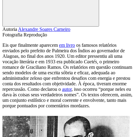
Compartilhar
Autoria
Alexandre Soares Carneiro
Fotografia
Reprodução
Eis que finalmente aparecem
em livro
os famosos relatórios
enviados pelo prefeito de Palmeira dos Índios ao governador de
Alagoas, no final dos anos 1920. Um editor pressentiu ali uma
vocação literária e em 1933 era publicado
Caetés,
o primeiro
romance de Graciliano Ramos
.
Os relatórios em questão continuam
sendo modelos de uma escrita sóbria e eficaz, adequada ao
administrador zeloso que enfrentou desafios com energia e prestou
conta dos resultados com objetividade. À época, tiveram enorme
repercussão. Como declarou o
autor
, isso ocorreu “porque neles eu
dava às coisas seus verdadeiros nomes”. Os textos oferecem, assim,
um conjunto estilístico e moral coerente e envolvente, tanto mais
porque pontuados por comentários mordazes.