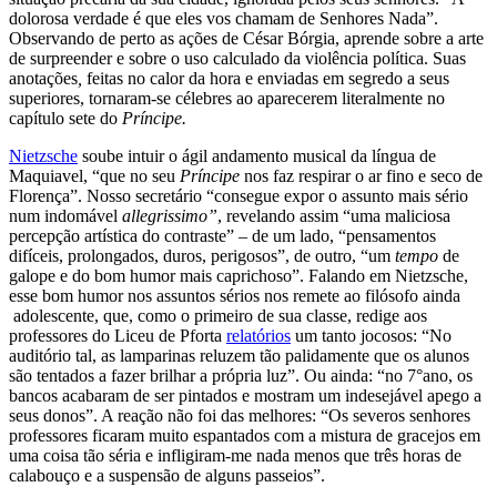
dolorosa verdade é que eles vos chamam de Senhores Nada”.
Observando de perto as ações de César Bórgia, aprende sobre a arte
de surpreender e sobre o uso calculado da violência política. Suas
anotações
,
feitas no calor da hora e enviadas em segredo a seus
superiores, tornaram-se célebres ao aparecerem literalmente no
capítulo sete do
Príncipe.
Nietzsche
soube intuir o ágil andamento musical da língua de
Maquiavel, “que no seu
Príncipe
nos faz respirar o ar fino e seco de
Florença”. Nosso secretário “consegue expor o assunto mais sério
num indomável
allegrissimo”
, revelando assim “uma maliciosa
percepção artística do contraste” – de um lado, “pensamentos
difíceis, prolongados, duros, perigosos”, de outro, “um
tempo
de
galope e do bom humor mais caprichoso”. Falando em Nietzsche,
esse bom humor nos assuntos sérios nos remete ao filósofo ainda
adolescente, que, como o primeiro de sua classe, redige aos
professores do Liceu de Pforta
relatórios
um tanto jocosos: “No
auditório tal, as lamparinas reluzem tão palidamente que os alunos
são tentados a fazer brilhar a própria luz”. Ou ainda: “no 7°ano, os
bancos acabaram de ser pintados e mostram um indesejável apego a
seus donos”. A reação não foi das melhores: “Os severos senhores
professores ficaram muito espantados com a mistura de gracejos em
uma coisa tão séria e infligiram-me nada menos que três horas de
calabouço e a suspensão de alguns passeios”.