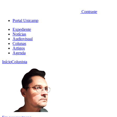
Contraste
Portal Unicamp
Expediente
Notícias
Audiovisual
Colunas
Artigos
Agenda
Início
Colunista