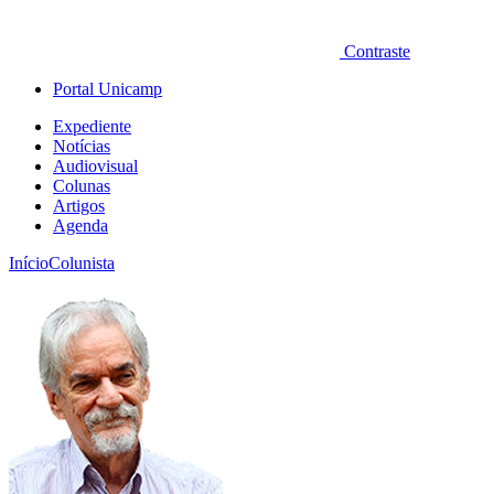
Contraste
Portal Unicamp
Expediente
Notícias
Audiovisual
Colunas
Artigos
Agenda
Início
Colunista