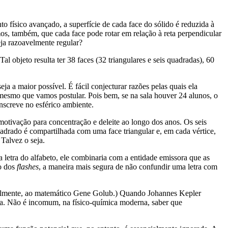
 físico avançado, a superfície de cada face do sólido é reduzida à
os, também, que cada face pode rotar em relação à reta perpendicular
eja razoavelmente regular?
 objeto resulta ter 38 faces (32 triangulares e seis quadradas), 60
ja a maior possível. É fácil conjecturar razões pelas quais ela
so mesmo que vamos postular. Pois bem, se na sala houver 24 alunos, o
nscreve no esférico ambiente.
motivação para concentração e deleite ao longo dos anos. Os seis
drado é compartilhada com uma face triangular e, em cada vértice,
Talvez o seja.
letra do alfabeto, ele combinaria com a entidade emissora que as
ão dos
flashes
, a maneira mais segura de não confundir uma letra com
avelmente, ao matemático Gene Golub.) Quando Johannes Kepler
tia. Não é incomum, na físico-química moderna, saber que