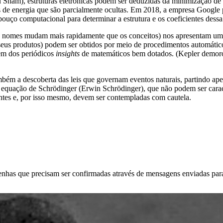
am), estruturas eletrônicas podem ser deduzidas da minimização de um
s de energia que são parcialmente ocultas. Em 2018, a empresa Google 
ço computacional para determinar a estrutura e os coeficientes dessa
 (os nomes mudam mais rapidamente que os conceitos) nos apresentam u
r seus produtos) podem ser obtidos por meio de procedimentos automátic
em dos periódicos
insights
de matemáticos bem dotados. (Kepler demoro
ém a descoberta das leis que governam eventos naturais, partindo ape
 equação de Schrödinger (Erwin Schrödinger), que não podem ser carac
ntes e, por isso mesmo, devem ser contempladas com cautela.
enhas que precisam ser confirmadas através de mensagens enviadas para