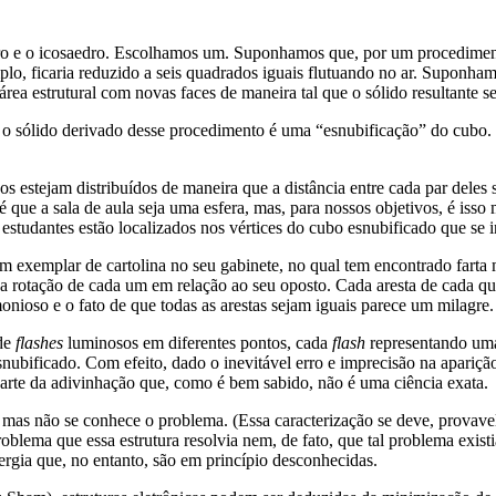
dro e o icosaedro. Escolhamos um. Suponhamos que, por um procedimento
o, ficaria reduzido a seis quadrados iguais flutuando no ar. Suponham
área estrutural com novas faces de maneira tal que o sólido resultante s
 o sólido derivado desse procedimento é uma “esnubificação” do cubo. Tal
 estejam distribuídos de maneira que a distância entre cada par deles se
 é que a sala de aula seja uma esfera, mas, para nossos objetivos, é is
studantes estão localizados nos vértices do cubo esnubificado que se i
m exemplar de cartolina no seu gabinete, no qual tem encontrado farta 
 rotação de cada um em relação ao seu oposto. Cada aresta de cada qua
onioso e o fato de que todas as arestas sejam iguais parece um milagre. 
 de
flashes
luminosos em diferentes pontos, cada
flash
representando uma 
esnubificado. Com efeito, dado o inevitável erro e imprecisão na apariç
a arte da adivinhação que, como é bem sabido, não é uma ciência exata.
, mas não se conhece o problema. (Essa caracterização se deve, prov
oblema que essa estrutura resolvia nem, de fato, que tal problema exis
rgia que, no entanto, são em princípio desconhecidas.