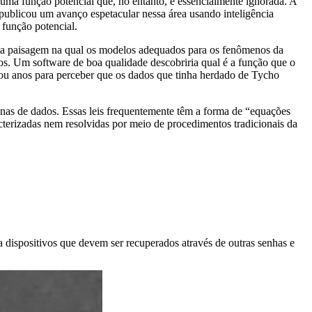
a função potencial que, no entanto, é essencialmente ignorada. A
publicou um avanço espetacular nessa área usando inteligência
 função potencial.
ma paisagem na qual os modelos adequados para os fenômenos da
os. Um software de boa qualidade descobriria qual é a função que o
u anos para perceber que os dados que tinha herdado de Tycho
nas de dados. Essas leis frequentemente têm a forma de “equações
terizadas nem resolvidas por meio de procedimentos tradicionais da
 dispositivos que devem ser recuperados através de outras senhas e