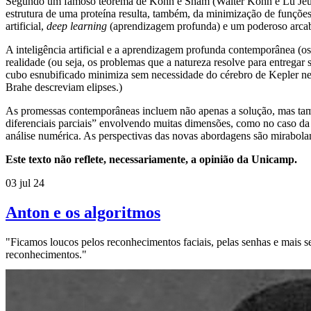
Segundo um famoso teorema de Kohn e Sham (Walter Kohn e Lu Jeu Sh
estrutura de uma proteína resulta, também, da minimização de funçõe
artificial,
deep learning
(aprendizagem profunda) e um poderoso arcabou
A inteligência artificial e a aprendizagem profunda contemporânea
realidade (ou seja, os problemas que a natureza resolve para entrega
cubo esnubificado minimiza sem necessidade do cérebro de Kepler n
Brahe descreviam elipses.)
As promessas contemporâneas incluem não apenas a solução, mas tamb
diferenciais parciais” envolvendo muitas dimensões, como no caso da
análise numérica. As perspectivas das novas abordagens são mirabola
Este texto não reflete, necessariamente, a opinião da Unicamp.
03 jul 24
Anton e os algoritmos
"Ficamos loucos pelos reconhecimentos faciais, pelas senhas e mais s
reconhecimentos."