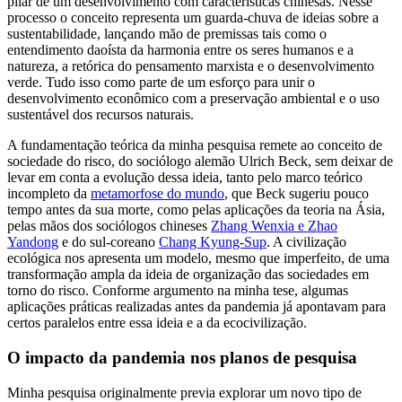
pilar de um desenvolvimento com características chinesas. Nesse
processo o conceito representa um guarda-chuva de ideias sobre a
sustentabilidade, lançando mão de premissas tais como o
entendimento daoísta da harmonia entre os seres humanos e a
natureza, a retórica do pensamento marxista e o desenvolvimento
verde. Tudo isso como parte de um esforço para unir o
desenvolvimento econômico com a preservação ambiental e o uso
sustentável dos recursos naturais.
A fundamentação teórica da minha pesquisa remete ao conceito de
sociedade do risco, do sociólogo alemão Ulrich Beck, sem deixar de
levar em conta a evolução dessa ideia, tanto pelo marco teórico
incompleto da
metamorfose do mundo
, que Beck sugeriu pouco
tempo antes da sua morte, como pelas aplicações da teoria na Ásia,
pelas mãos dos sociólogos chineses
Zhang Wenxia e Zhao
Yandong
e do sul-coreano
Chang Kyung-Sup
. A civilização
ecológica nos apresenta um modelo, mesmo que imperfeito, de uma
transformação ampla da ideia de organização das sociedades em
torno do risco. Conforme argumento na minha tese, algumas
aplicações práticas realizadas antes da pandemia já apontavam para
certos paralelos entre essa ideia e a da ecocivilização.
O impacto da pandemia nos planos de pesquisa
Minha pesquisa originalmente previa explorar um novo tipo de