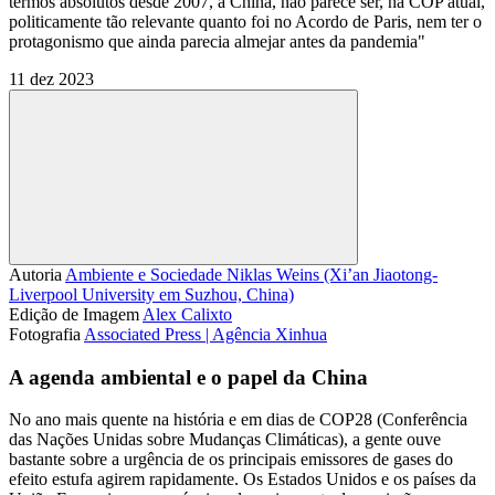
termos absolutos desde 2007, a China, não parece ser, na COP atual,
politicamente tão relevante quanto foi no Acordo de Paris, nem ter o
protagonismo que ainda parecia almejar antes da pandemia"
11 dez 2023
Compartilhar
Autoria
Ambiente e Sociedade
Niklas Weins (Xi’an Jiaotong-
Liverpool University em Suzhou, China)
Edição de Imagem
Alex Calixto
Fotografia
Associated Press | Agência Xinhua
A agenda ambiental e o papel da China
No ano mais quente na história e em dias de COP28 (Conferência
das Nações Unidas sobre Mudanças Climáticas), a gente ouve
bastante sobre a urgência de os principais emissores de gases do
efeito estufa agirem rapidamente. Os Estados Unidos e os países da