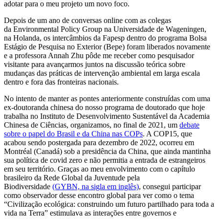
adotar para o meu projeto um novo foco.
Depois de um ano de conversas online com as colegas
da Environmental Policy Group na Universidade de Wageningen,
na Holanda, os intercâmbios da Fapesp dentro do programa Bolsa
Estágio de Pesquisa no Exterior (Bepe) foram liberados novamente
e a professora Annah Zhu pôde me receber como pesquisador
visitante para avançarmos juntos na discussão teórica sobre
mudanças das práticas de intervenção ambiental em larga escala
dentro e fora das fronteiras nacionais.
No intento de manter as pontes anteriormente construídas com uma
ex-doutoranda chinesa do nosso programa de doutorado que hoje
trabalha no Instituto de Desenvolvimento Sustentável da Academia
Chinesa de Ciências, organizamos, no final de 2021, um
debate
sobre o papel do Brasil e da China nas COPs
. A COP15, que
acabou sendo postergada para dezembro de 2022, ocorreu em
Montréal (Canadá) sob a presidência da China, que ainda mantinha
sua política de covid zero
e não permitia a entrada de estrangeiros
em seu território. Graças ao meu envolvimento com o capítulo
brasileiro da Rede Global da Juventude pela
Biodiversidade
(GYBN, na sigla em inglês)
, consegui participar
como observador desse encontro global para ver como o tema
“Civilização ecológica: construindo um futuro partilhado para toda a
vida na Terra” estimulava as interações entre governos e