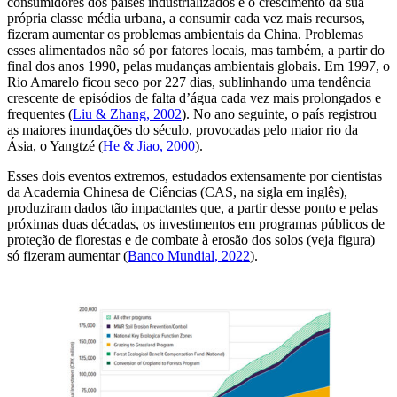
consumidores dos países industrializados e o crescimento da sua
própria classe média urbana, a consumir cada vez mais recursos,
fizeram aumentar os problemas ambientais da China. Problemas
esses alimentados não só por fatores locais, mas também, a partir do
final dos anos 1990, pelas mudanças ambientais globais. Em 1997, o
Rio Amarelo ficou seco por 227 dias, sublinhando uma tendência
crescente de episódios de falta d’água cada vez mais prolongados e
frequentes (
Liu & Zhang, 2002
). No ano seguinte, o país registrou
as maiores inundações do século, provocadas pelo maior rio da
Ásia, o Yangtzé (
He & Jiao, 2000
).
Esses dois eventos extremos, estudados extensamente por cientistas
da Academia Chinesa de Ciências (CAS, na sigla em inglês),
produziram dados tão impactantes que, a partir desse ponto e pelas
próximas duas décadas, os investimentos em programas públicos de
proteção de florestas e de combate à erosão dos solos (veja figura)
só fizeram aumentar (
Banco Mundial, 2022
).