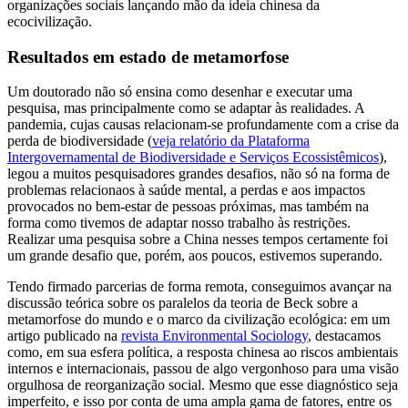
organizações sociais lançando mão da ideia chinesa da
ecocivilização.
Resultados em estado de metamorfose
Um doutorado não só ensina como desenhar e executar uma
pesquisa, mas principalmente como se adaptar às realidades. A
pandemia, cujas causas relacionam-se profundamente com a crise da
perda de biodiversidade (
veja relatório da Plataforma
Intergovernamental de Biodiversidade e Serviços Ecossistêmicos
),
legou a muitos pesquisadores grandes desafios, não só na forma de
problemas relacionaos à saúde mental, a perdas e aos impactos
provocados no bem-estar de pessoas próximas, mas também na
forma como tivemos de adaptar nosso trabalho às restrições.
Realizar uma pesquisa sobre a China nesses tempos certamente foi
um grande desafio que, porém, aos poucos, estivemos superando.
Tendo firmado parcerias de forma remota, conseguimos avançar na
discussão teórica sobre os paralelos da teoria de Beck sobre a
metamorfose do mundo e o marco da civilização ecológica: em um
artigo publicado na
revista Environmental Sociology
, destacamos
como, em sua esfera política, a resposta chinesa ao riscos ambientais
internos e internacionais, passou de algo vergonhoso para uma visão
orgulhosa de reorganização social. Mesmo que esse diagnóstico seja
imperfeito, e isso por conta de uma ampla gama de fatores, entre os