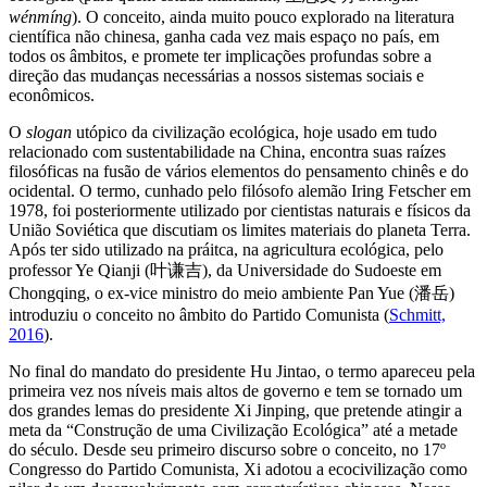
wénmíng
). O conceito, ainda muito pouco explorado na literatura
científica não chinesa, ganha cada vez mais espaço no país, em
todos os âmbitos, e promete ter implicações profundas sobre a
direção das mudanças necessárias a nossos sistemas sociais e
econômicos.
O
slogan
utópico da civilização ecológica, hoje usado em tudo
relacionado com sustentabilidade na China, encontra suas raízes
filosóficas na fusão de vários elementos do pensamento chinês e do
ocidental. O termo, cunhado pelo filósofo alemão Iring Fetscher em
1978, foi posteriormente utilizado por cientistas naturais e físicos da
União Soviética que discutiam os limites materiais do planeta Terra.
Após ter sido utilizado na práitca, na agricultura ecológica, pelo
professor Ye Qianji (叶谦吉), da Universidade do Sudoeste em
Chongqing, o ex-vice ministro do meio ambiente Pan Yue (潘岳)
introduziu o conceito no âmbito do Partido Comunista (
Schmitt,
2016
).
No final do mandato do presidente Hu Jintao, o termo apareceu pela
primeira vez nos níveis mais altos de governo e tem se tornado um
dos grandes lemas do presidente Xi Jinping, que pretende atingir a
meta da “Construção de uma Civilização Ecológica” até a metade
do século. Desde seu primeiro discurso sobre o conceito, no 17º
Congresso do Partido Comunista, Xi adotou a ecocivilização como