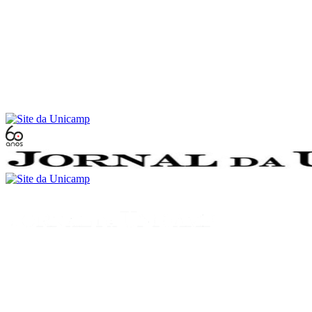
Conteúdo principal
Menu principal
Rodapé
Menu
Buscar