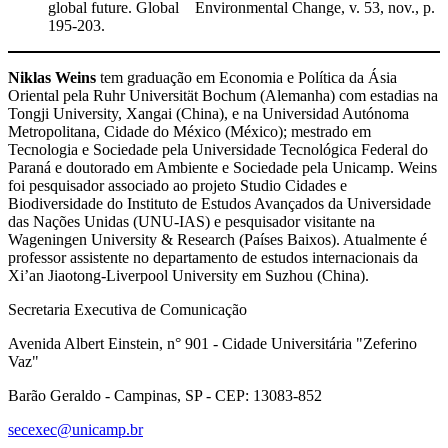
global future. Global Environmental Change, v. 53, nov., p.
195-203.
Niklas Weins
tem graduação em Economia e Política da Ásia
Oriental pela Ruhr Universität Bochum (Alemanha) com estadias na
Tongji University, Xangai (China), e na Universidad Autónoma
Metropolitana, Cidade do México (México); mestrado em
Tecnologia e Sociedade pela Universidade Tecnológica Federal do
Paraná e doutorado em Ambiente e Sociedade pela Unicamp. Weins
foi pesquisador associado ao projeto Studio Cidades e
Biodiversidade do Instituto de Estudos Avançados da Universidade
das Nações Unidas (UNU-IAS) e pesquisador visitante na
Wageningen University & Research (Países Baixos). Atualmente é
professor assistente no departamento de estudos internacionais da
Xi’an Jiaotong-Liverpool University em Suzhou (China).
Secretaria Executiva de Comunicação
Avenida Albert Einstein, n° 901 - Cidade Universitária "Zeferino
Vaz"
Barão Geraldo - Campinas, SP - CEP: 13083-852
secexec@unicamp.br
Link para o Facebook