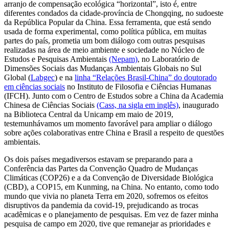
arranjo de compensação ecológica “horizontal”, isto é, entre
diferentes condados da cidade-província de Chongqing, no sudoeste
da República Popular da China. Essa ferramenta, que está sendo
usada de forma experimental, como política pública, em muitas
partes do país, prometia um bom diálogo com outras pesquisas
realizadas na área de meio ambiente e sociedade no Núcleo de
Estudos e Pesquisas Ambientais
(Nepam)
, no Laboratório de
Dimensões Sociais das Mudanças Ambientais Globais no Sul
Global (
Labgec
) e na
linha “Relações Brasil-China” do doutorado
em ciências sociais
no Instituto de Filosofia e Ciências Humanas
(IFCH). Junto com o Centro de Estudos sobre a China da Academia
Chinesa de Ciências Sociais
(Cass, na sigla em inglês)
, inaugurado
na Biblioteca Central da Unicamp em maio de 2019,
testemunhávamos um momento favorável para ampliar o diálogo
sobre ações colaborativas entre China e Brasil a respeito de questões
ambientais.
Os dois países megadiversos estavam se preparando para a
Conferência das Partes da Convenção Quadro de Mudanças
Climáticas (COP26) e a da Convenção de Diversidade Biológica
(CBD), a COP15, em Kunming, na China. No entanto, como todo
mundo que vivia no planeta Terra em 2020, sofremos os efeitos
disruptivos da pandemia da covid-19, prejudicando as trocas
acadêmicas e o planejamento de pesquisas. Em vez de fazer minha
pesquisa de campo em 2020, tive que remanejar as prioridades e