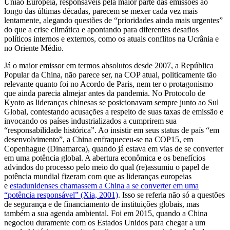
União Europeia, responsáveis pela maior parte das emissões ao
longo das últimas décadas, parecem se mexer cada vez mais
lentamente, alegando questões de “prioridades ainda mais urgentes”
do que a crise climática e apontando para diferentes desafios
políticos internos e externos, como os atuais conflitos na Ucrânia e
no Oriente Médio.
Já o maior emissor em termos absolutos desde 2007, a República
Popular da China, não parece ser, na COP atual, politicamente tão
relevante quanto foi no Acordo de Paris, nem ter o protagonismo
que ainda parecia almejar antes da pandemia. No Protocolo de
Kyoto as lideranças chinesas se posicionavam sempre junto ao Sul
Global, contestando acusações a respeito de suas taxas de emissão e
invocando os países industrializados a cumprirem sua
“responsabilidade histórica”. Ao insistir em seus status de país “em
desenvolvimento”, a China enfraqueceu-se na COP15, em
Copenhague (Dinamarca), quando já estava em vias de se converter
em uma potência global. A abertura econômica e os benefícios
advindos do processo pelo meio do qual (re)assumiu o papel de
potência mundial fizeram com que as lideranças europeias
e
estadunidenses chamassem a China a se converter em uma
“potência responsável” (Xia, 2001)
. Isso se referia não só a questões
de segurança e de financiamento de instituições globais, mas
também a sua agenda ambiental. Foi em 2015, quando a China
negociou duramente com os Estados Unidos para chegar a um