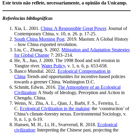
Este texto não reflete, necessariamente, a opinião da Unicamp.
Referências bibliográficas
Xia, L. 2001.
China: A Responsible Great Power
. Journal of
Contemporary China, v. 10, n. 26. p. 17-25.
South China Morning Post
. 2019. Maoism: A Global History
– how China exported revolution.
Liu, C., Zhang, S. 2002.
Mitigation and Adaptation Strategies
for Global Change
7: 203–214.
He, X., Jiao, J. 2000. The 1998 flood and soil erosion in
Yangtze river.
Water Policy
, v. 1, n. 6, p. 653-658.
Banco Mundial. 2022.
Ecological Compensation in
China
Trends and opportunities for incentive-based policies
towards a greener China. Washington D.C.
Schmitt, Edwin. 2016.
The Atmosphere of an Ecological
Civilization
: A Study of Ideology, Perception and Action in
Chengdu, China.
Weins, N., Zhu, A. L., Qian, J., Barbi, F. S., Ferreira, L.
C.
Ecological Civilization in the making
: the ‘construction’ of
China’s climate-forestry nexus. Environmental Sociology, v.
9, n. 1, p. 6-19.
Hansen, M. H., Li, H., Svarverud, R. 2018.
Ecological
civilization
: Interpreting the Chinese past, projecting the