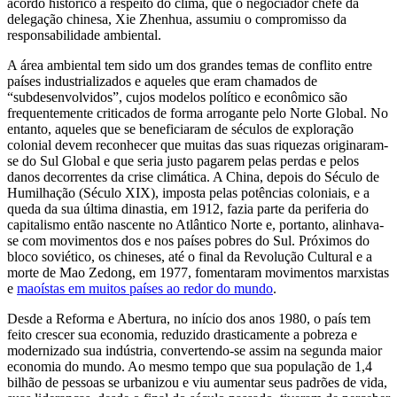
acordo histórico a respeito do clima, que o negociador chefe da
delegação chinesa, Xie Zhenhua, assumiu o compromisso da
responsabilidade ambiental.
A área ambiental tem sido um dos grandes temas de conflito entre
países industrializados e aqueles que eram chamados de
“subdesenvolvidos”, cujos modelos político e econômico são
frequentemente criticados de forma arrogante pelo Norte Global. No
entanto, aqueles que se beneficiaram de séculos de exploração
colonial devem reconhecer que muitas das suas riquezas originaram-
se do Sul Global e que seria justo pagarem pelas perdas e pelos
danos decorrentes da crise climática. A China, depois do Século de
Humilhação (Século XIX), imposta pelas potências coloniais, e a
queda da sua última dinastia, em 1912, fazia parte da periferia do
capitalismo então nascente no Atlântico Norte e, portanto, alinhava-
se com movimentos dos e nos países pobres do Sul. Próximos do
bloco soviético, os chineses, até o final da Revolução Cultural e a
morte de Mao Zedong, em 1977, fomentaram movimentos marxistas
e
maoístas em muitos países ao redor do mundo
.
Desde a Reforma e Abertura, no início dos anos 1980, o país tem
feito crescer sua economia, reduzido drasticamente a pobreza e
modernizado sua indústria, convertendo-se assim na segunda maior
economia do mundo. Ao mesmo tempo que sua população de 1,4
bilhão de pessoas se urbanizou e viu aumentar seus padrões de vida,