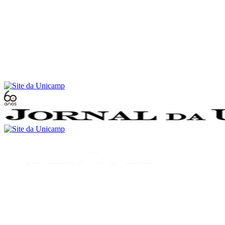
Conteúdo principal
Menu principal
Rodapé
Menu
Buscar