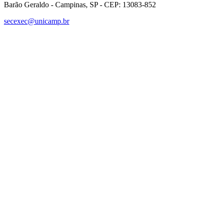
Barão Geraldo - Campinas, SP - CEP: 13083-852
secexec@unicamp.br
Link para o Facebook
Link para o Linkedin
Link para o Instagram