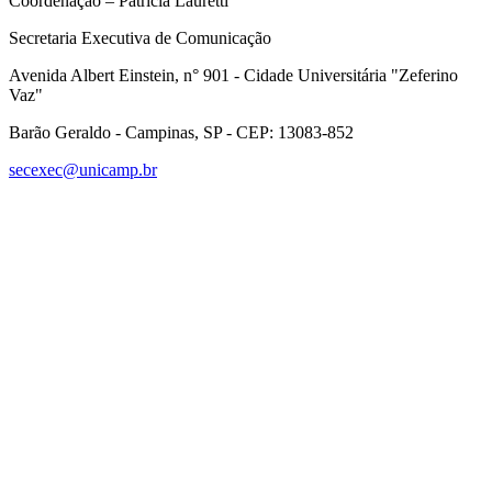
Coordenação – Patrícia Lauretti
Secretaria Executiva de Comunicação
Avenida Albert Einstein, n° 901 - Cidade Universitária "Zeferino
Vaz"
Barão Geraldo - Campinas, SP - CEP: 13083-852
secexec@unicamp.br
Link para o Facebook
Link para o Linkedin