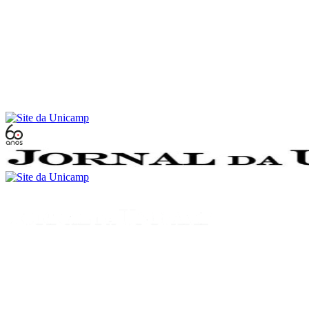
Conteúdo principal
Menu principal
Rodapé
Menu
Buscar