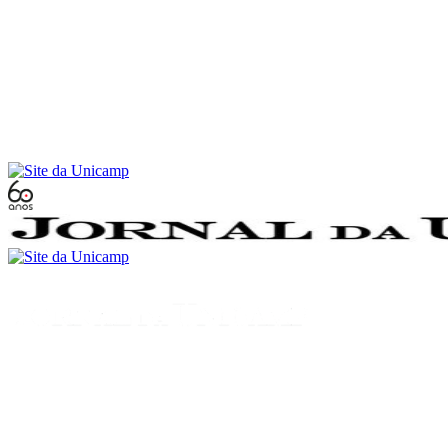
Conteúdo principal
Menu principal
Rodapé
Menu
Buscar