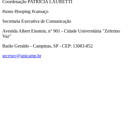
Coordenação PATRÍCIA LAURETTI
#sono #looping #cansaço
Secretaria Executiva de Comunicação
Avenida Albert Einstein, n° 901 - Cidade Universitária "Zeferino
Vaz"
Barão Geraldo - Campinas, SP - CEP: 13083-852
secexec@unicamp.br
Link para o Facebook
Link para o Linkedin