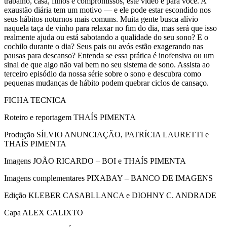
trabalho, casa, filhos e compromissos, este vídeo é para você. A
exaustão diária tem um motivo — e ele pode estar escondido nos
seus hábitos noturnos mais comuns. Muita gente busca alívio
naquela taça de vinho para relaxar no fim do dia, mas será que isso
realmente ajuda ou está sabotando a qualidade do seu sono? E o
cochilo durante o dia? Seus pais ou avós estão exagerando nas
pausas para descanso? Entenda se essa prática é inofensiva ou um
sinal de que algo não vai bem no seu sistema de sono. Assista ao
terceiro episódio da nossa série sobre o sono e descubra como
pequenas mudanças de hábito podem quebrar ciclos de cansaço.
FICHA TECNICA
Roteiro e reportagem THAÍS PIMENTA
Produção SÍLVIO ANUNCIAÇÃO, PATRÍCIA LAURETTI e
THAÍS PIMENTA
Imagens JOÃO RICARDO – BOI e THAÍS PIMENTA
Imagens complementares PIXABAY – BANCO DE IMAGENS
Edição KLEBER CASABLLANCA e DIOHNY C. ANDRADE
Capa ALEX CALIXTO