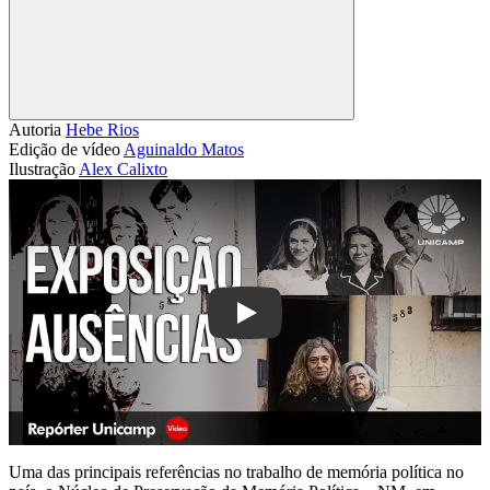
Compartilhar
Autoria
Hebe Rios
Edição de vídeo
Aguinaldo Matos
Ilustração
Alex Calixto
Play
Uma das principais referências no trabalho de memória política no