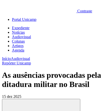
Contraste
Portal Unicamp
Expediente
Notícias
Audiovisual
Colunas
Artigos
Agenda
Início
Audiovisual
Repórter Unicamp
As ausências provocadas pela
ditadura militar no Brasil
15 dez 2025