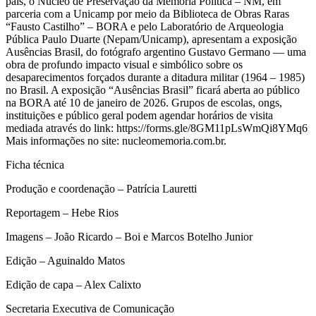
país, o Núcleo de Preservação da Memória Política – NM, em
parceria com a Unicamp por meio da Biblioteca de Obras Raras
“Fausto Castilho” – BORA e pelo Laboratório de Arqueologia
Pública Paulo Duarte (Nepam/Unicamp), apresentam a exposição
Ausências Brasil, do fotógrafo argentino Gustavo Germano — uma
obra de profundo impacto visual e simbólico sobre os
desaparecimentos forçados durante a ditadura militar (1964 – 1985)
no Brasil. A exposição “Ausências Brasil” ficará aberta ao público
na BORA até 10 de janeiro de 2026. Grupos de escolas, ongs,
instituições e público geral podem agendar horários de visita
mediada através do link: https://forms.gle/8GM11pLsWmQi8YMq6
Mais informações no site: nucleomemoria.com.br.
Ficha técnica
Produção e coordenação – Patrícia Lauretti
Reportagem – Hebe Rios
Imagens – João Ricardo – Boi e Marcos Botelho Junior
Edição – Aguinaldo Matos
Edição de capa – Alex Calixto
Secretaria Executiva de Comunicação