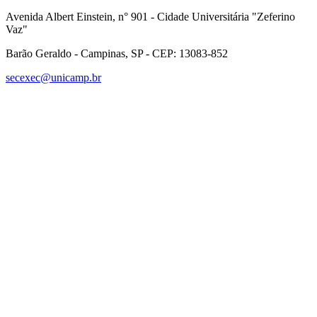
Avenida Albert Einstein, n° 901 - Cidade Universitária "Zeferino
Vaz"
Barão Geraldo - Campinas, SP - CEP: 13083-852
secexec@unicamp.br
Link para o Facebook
Link para o Linkedin
Link para o Instagram