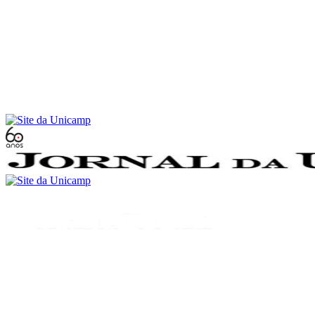
Conteúdo principal
Menu principal
Rodapé
Menu
Buscar