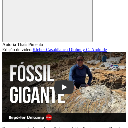
Compartilhar
Autoria
Thaís Pimenta
Edição de vídeo
Kleber Casabllanca
Diohnny C. Andrade
Play