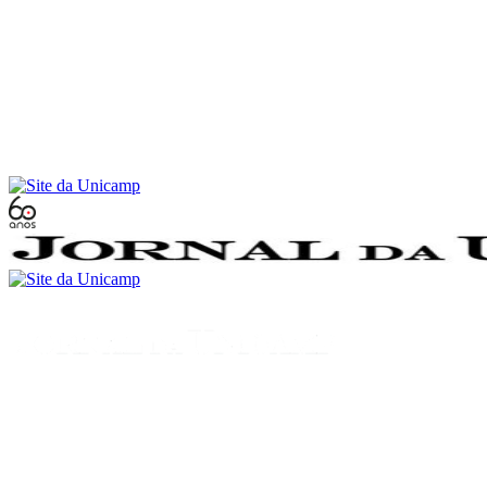
Conteúdo principal
Menu principal
Rodapé
Menu
Buscar