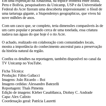
Em uma expedição na Amazônia, na tríplice fronteira entre Brasil,
Peru e Bolívia, pesquisadores da Unicamp, USP e da Universidade
Federal do Acre fizeram uma descoberta impressionante: o fóssil de
uma tartaruga gigante, a Stupendemys geographicus, que viveu há
nove milhões de anos.
Com um casco que, se completo, teria dimensões comparáveis às de
um carro popular e pesando cerca de uma tonelada, essa criatura
nadava nas águas do que hoje é o rio Acre.
O achado, realizado em colaboração com comunidades locais,
mostra a importância do conhecimento ancestral para a preservação
da história natural da região.
Confira os detalhes na reportagem, também disponível no canal da
TV Unicamp no YouTube.
Ficha Técnica:
Produção: Fábio Gallacci
Imagens: João Ricardo – Boi
Imagens cedidas: Alessandro Batezelli
Reportagem: Thaís Pimenta
Edição de imagens: Kleber Casabllanca, Diohny C. Andrade
Capa: Alex Calixto
Coordenação geral: Patrícia Lauretti