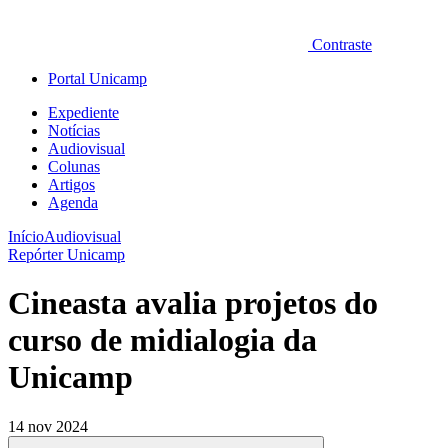
Contraste
Portal Unicamp
Expediente
Notícias
Audiovisual
Colunas
Artigos
Agenda
Início
Audiovisual
Repórter Unicamp
Cineasta avalia projetos do
curso de midialogia da
Unicamp
14 nov 2024