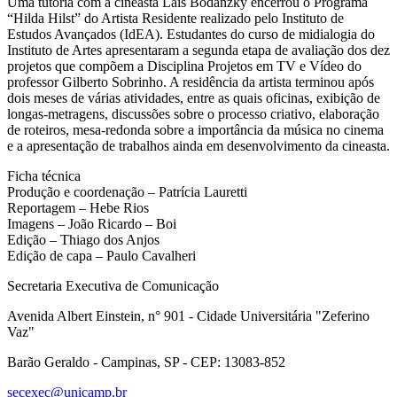
Uma tutoria com a cineasta Laís Bodanzky encerrou o Programa
“Hilda Hilst” do Artista Residente realizado pelo Instituto de
Estudos Avançados (IdEA). Estudantes do curso de midialogia do
Instituto de Artes apresentaram a segunda etapa de avaliação dos dez
projetos que compõem a Disciplina Projetos em TV e Vídeo do
professor Gilberto Sobrinho. A residência da artista terminou após
dois meses de várias atividades, entre as quais oficinas, exibição de
longas-metragens, discussões sobre o processo criativo, elaboração
de roteiros, mesa-redonda sobre a importância da música no cinema
e a apresentação de trabalhos ainda em desenvolvimento da cineasta.
Ficha técnica
Produção e coordenação – Patrícia Lauretti
Reportagem – Hebe Rios
Imagens – João Ricardo – Boi
Edição – Thiago dos Anjos
Edição de capa – Paulo Cavalheri
Secretaria Executiva de Comunicação
Avenida Albert Einstein, n° 901 - Cidade Universitária "Zeferino
Vaz"
Barão Geraldo - Campinas, SP - CEP: 13083-852
secexec@unicamp.br