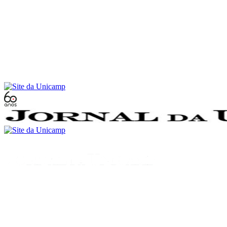
Conteúdo principal
Menu principal
Rodapé
Menu
Buscar