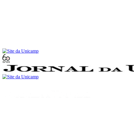
Conteúdo principal
Menu principal
Rodapé
Menu
Buscar