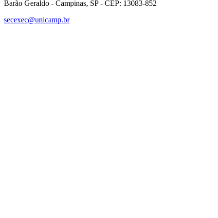
Barão Geraldo - Campinas, SP - CEP: 13083-852
secexec@unicamp.br
Link para o Facebook
Link para o Linkedin
Link para o Instagram