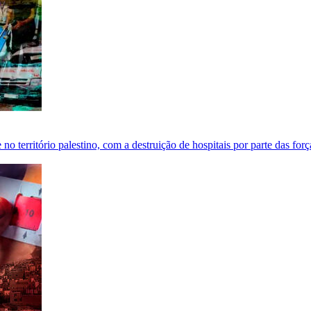
no território palestino, com a destruição de hospitais por parte das forç