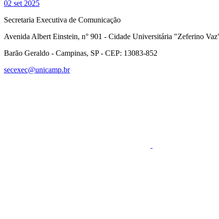
02 set 2025
Secretaria Executiva de Comunicação
Avenida Albert Einstein, n° 901 - Cidade Universitária "Zeferino Vaz
Barão Geraldo - Campinas, SP - CEP: 13083-852
secexec@unicamp.br
Link para o Faceboo
Link para o RSS