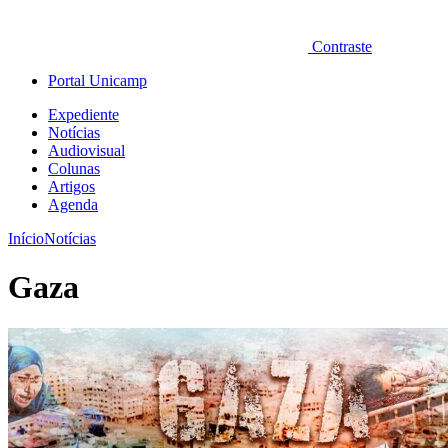
Contraste
Portal Unicamp
Expediente
Notícias
Audiovisual
Colunas
Artigos
Agenda
Início
Notícias
Gaza