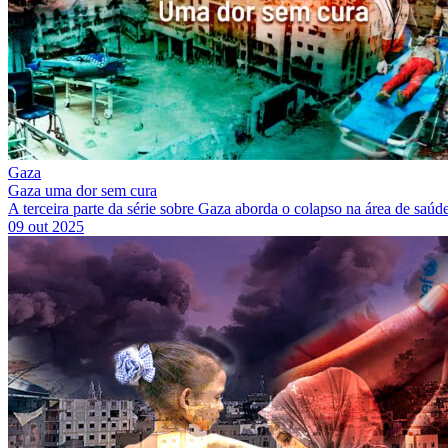
Gaza
Gaza uma dor sem cura
A terceira parte da série sobre Gaza aborda o colapso na área de saúde 
09 out 2025