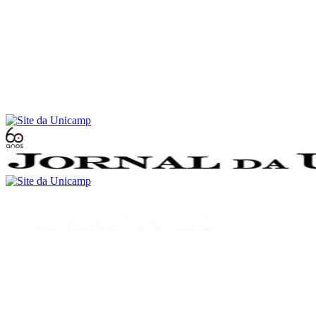
Conteúdo principal
Menu principal
Rodapé
Menu
Buscar