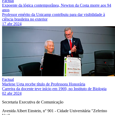
Factual
Expoente da lógica contemporânea, Newton da Costa morre aos 94
anos
Professor emérito da Unicamp contribuiu para dar visibilidade à
ciência brasileira no exterior
17 abr 2024
Factual
Marlene Ueta recebe título de Professora Honorária
Carreira da docente teve início em 1969, no Instituto de Biologia
02 abr 2024
Secretaria Executiva de Comunicação
Avenida Albert Einstein, n° 901 - Cidade Universitária "Zeferino