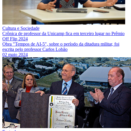
Cultura e Sociedade
Crônica de professor da Unicamp fica em terceiro lugar no Prêmio
Off Flip 2024
Obra "Tempos de AI-5", sobre o período da ditadura militar, foi
escrita pelo professor Carlos Lobão
02 maio 2024