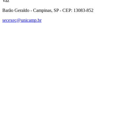
Vaz"
Barão Geraldo - Campinas, SP - CEP: 13083-852
secexec@unicamp.br
Link para o Facebook
Link para o Linkedin
Link para o Instagram