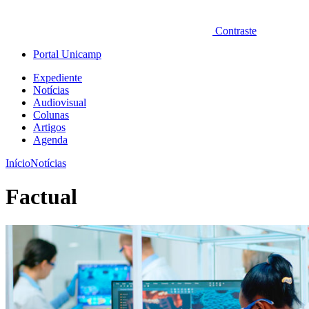
Contraste
Portal Unicamp
Expediente
Notícias
Audiovisual
Colunas
Artigos
Agenda
Início
Notícias
Factual