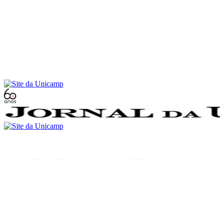
Conteúdo principal
Menu principal
Rodapé
Menu
Buscar