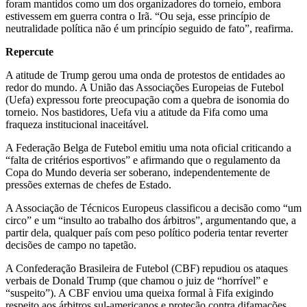
foram mantidos como um dos organizadores do torneio, embora
estivessem em guerra contra o Irã. “Ou seja, esse princípio de
neutralidade política não é um princípio seguido de fato”, reafirma.
Repercute
A atitude de Trump gerou uma onda de protestos de entidades ao
redor do mundo. A União das Associações Europeias de Futebol
(Uefa) expressou forte preocupação com a quebra de isonomia do
torneio. Nos bastidores, Uefa viu a atitude da Fifa como uma
fraqueza institucional inaceitável.
A Federação Belga de Futebol emitiu uma nota oficial criticando a
“falta de critérios esportivos” e afirmando que o regulamento da
Copa do Mundo deveria ser soberano, independentemente de
pressões externas de chefes de Estado.
A Associação de Técnicos Europeus classificou a decisão como “um
circo” e um “insulto ao trabalho dos árbitros”, argumentando que, a
partir dela, qualquer país com peso político poderia tentar reverter
decisões de campo no tapetão.
A Confederação Brasileira de Futebol (CBF) repudiou os ataques
verbais de Donald Trump (que chamou o juiz de “horrível” e
“suspeito”). A CBF enviou uma queixa formal à Fifa exigindo
respeito aos árbitros sul-americanos e proteção contra difamações