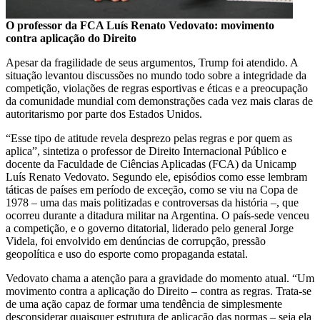
O professor da FCA Luís Renato Vedovato: movimento
contra aplicação do Direito
Apesar da fragilidade de seus argumentos, Trump foi atendido. A
situação levantou discussões no mundo todo sobre a integridade da
competição, violações de regras esportivas e éticas e a preocupação
da comunidade mundial com demonstrações cada vez mais claras de
autoritarismo por parte dos Estados Unidos.
“Esse tipo de atitude revela desprezo pelas regras e por quem as
aplica”, sintetiza o professor de Direito Internacional Público e
docente da Faculdade de Ciências Aplicadas (FCA) da Unicamp
Luís Renato Vedovato. Segundo ele, episódios como esse lembram
táticas de países em período de exceção, como se viu na Copa de
1978 – uma das mais politizadas e controversas da história –, que
ocorreu durante a ditadura militar na Argentina. O país-sede venceu
a competição, e o governo ditatorial, liderado pelo general Jorge
Videla, foi envolvido em denúncias de corrupção, pressão
geopolítica e uso do esporte como propaganda estatal.
Vedovato chama a atenção para a gravidade do momento atual. “Um
movimento contra a aplicação do Direito – contra as regras. Trata-se
de uma ação capaz de formar uma tendência de simplesmente
desconsiderar quaisquer estrutura de aplicação das normas – seja ela