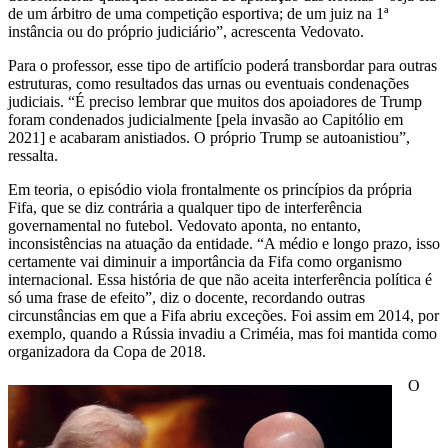
de um árbitro de uma competição esportiva; de um juiz na 1ª
instância ou do próprio judiciário”, acrescenta Vedovato.
Para o professor, esse tipo de artifício poderá transbordar para outras
estruturas, como resultados das urnas ou eventuais condenações
judiciais. “É preciso lembrar que muitos dos apoiadores de Trump
foram condenados judicialmente [pela invasão ao Capitólio em
2021] e acabaram anistiados. O próprio Trump se autoanistiou”,
ressalta.
Em teoria, o episódio viola frontalmente os princípios da própria
Fifa, que se diz contrária a qualquer tipo de interferência
governamental no futebol. Vedovato aponta, no entanto,
inconsistências na atuação da entidade. “A médio e longo prazo, isso
certamente vai diminuir a importância da Fifa como organismo
internacional. Essa história de que não aceita interferência política é
só uma frase de efeito”, diz o docente, recordando outras
circunstâncias em que a Fifa abriu exceções. Foi assim em 2014, por
exemplo, quando a Rússia invadiu a Criméia, mas foi mantida como
organizadora da Copa de 2018.
O