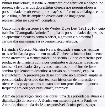
visuais brasileiras”, ressalta Niculitcheff, que articulou a doação. “A
presença de obras dos dois artistas oferece aos pesquisadores a
possibilidade de observar aproximações, diferenças e diálogos entre
pai e filho, além de ampliar a diversidade de linguagens
representadas no acervo”, completa.
Outro nome de destaque é o de Wesley Duke Lee (1931-2010), cujo
trabalho “Cartografia Anímica” amplia as possibilidades de pesquisa
ao aproximar técnicas como o offset, a gravura e o desenho à
cartografia imaginária e à experimentação artística.
Há ainda a Coleção Maneira Negra, dedicada a uma das técnicas
mais refinadas da gravura em metal. Conhecida internacionalmente
como
mezzotint
, a técnica nasceu no século 17 e se caracteriza pela
produção de imagens com ricos contrastes e delicadas gradações
tonais. “O resultado são gravuras marcadas por efeitos de luz e
sombra que lembram desenhos a carvão ou pinturas”, explica
Niculitcheff. “A preservação desse conjunto no Gabinete amplia as
possibilidades de estudo das técnicas históricas de impressão e
oferece aos pesquisadores contato com um procedimento pouco
frequente em coleções brasileiras”, completa.
Além da preservação física das obras, uma das prioridades atuais é a
digitalização do acervo. A técnica em museologia Ana Paula de
Andrade, doutoranda do IA e responsável técnica pelo espaço,