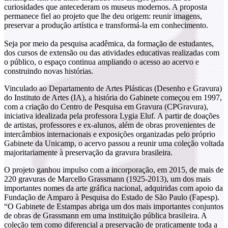
curiosidades que antecederam os museus modernos. A proposta
permanece fiel ao projeto que lhe deu origem: reunir imagens,
preservar a produção artística e transformá-la em conhecimento.
Seja por meio da pesquisa acadêmica, da formação de estudantes,
dos cursos de extensão ou das atividades educativas realizadas com
o público, o espaço continua ampliando o acesso ao acervo e
construindo novas histórias.
Vinculado ao Departamento de Artes Plásticas (Desenho e Gravura)
do Instituto de Artes (IA), a história do Gabinete começou em 1997,
com a criação do Centro de Pesquisa em Gravura (CPGravura),
iniciativa idealizada pela professora Lygia Eluf. A partir de doações
de artistas, professores e ex-alunos, além de obras provenientes de
intercâmbios internacionais e exposições organizadas pelo próprio
Gabinete da Unicamp, o acervo passou a reunir uma coleção voltada
majoritariamente à preservação da gravura brasileira.
O projeto ganhou impulso com a incorporação, em 2015, de mais de
220 gravuras de Marcello Grassmann (1925-2013), um dos mais
importantes nomes da arte gráfica nacional, adquiridas com apoio da
Fundação de Amparo à Pesquisa do Estado de São Paulo (Fapesp).
“O Gabinete de Estampas abriga um dos mais importantes conjuntos
de obras de Grassmann em uma instituição pública brasileira. A
coleção tem como diferencial a preservação de praticamente toda a