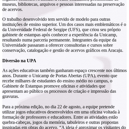
museus, bibliotecas, arquivos e pessoas interessadas na preservação
de acervos.
O trabalho desenvolvido tem servido de modelo para outras
instituições de ensino superior. Um dos casos mais emblemáticos é o
da Universidade Federal de Sergipe (UFS), que criou seu próprio
gabinete de estampas após conhecer a experiência da Unicamp,
resultando numa parceria permanente. Integrantes da equipe da
Universidade passaram a oferecer consultorias e cursos sobre
conservação, catalogação e gestão de acervos gráficos em Aracaju.
Diversão na UPA
As ações educativas também ganharam espaço crescente nos últimos
anos. Durante o Unicamp de Portas Abertas (UPA), evento que
recebe milhares de estudantes do ensino médio no campus, o
Gabinete de Estampas promove oficinas e atividades que
apresentam ao público os processos de criação e impressão das
gravuras.
Para a próxima edição, no dia 22 de agosto, a equipe pretende
utilizar jogos educativos desenvolvidos em uma oficina voltada à
formação de professores e educadores. Entre as atividades estão
quebra-cabeças, jogos da memória, tabuleiros e outras propostas
inspiradas em obras do acervo. “A ideia é aproximar os visitantes do