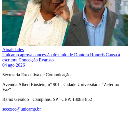
Atualidades
Unicamp aprova concessão de título de Doutora Honoris Causa à
escritora Conceição Evaristo
04 ago 2026
Secretaria Executiva de Comunicação
Avenida Albert Einstein, n° 901 - Cidade Universitária "Zeferino
Vaz"
Barão Geraldo - Campinas, SP - CEP: 13083-852
secexec@unicamp.br
Link para o Facebook