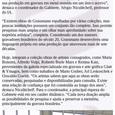
sua produção em gravura em metal reunida em um único acervo”,
destaca o coordenador do Gabinete, Sérgio Niculitcheff, professor
do IA.
“Existem obras de Grassmann espalhadas por várias coleções, mas
poucas instituições possuem um conjunto tão completo. Isso permite
pesquisas mais amplas e um olhar mais aprofundado sobre sua
trajetória artística”, completa. Considerado um dos maiores
gravadores brasileiros do século 20, Grassmann desenvolveu uma
linguagem própria em uma produção que atravessou mais de sete
décadas.
Hoje, integram a coleção obras de artistas consagrados, como Maria
Bonomi, Alfredo Volpi, Roberto Burle Marx e Renina Katz,
provenientes da galeria especializada em gravura e arte gráfica Glatt
& Ymagos, bem como trabalhos de Mario Gruber, Arl Leskoschek e
Oswaldo Goeldi. “Os artistas sabem que aqui as obras serão
conservadas, pesquisadas e disponibilizadas para consulta. Existe
uma relação de confiança que foi construída ao longo dos anos”,
destaca Niculitcheff. Para o coordenador, a principal riqueza do
Gabinete está em seu caráter dinâmico. “Cada nova doação amplia
as possibilidades de pesquisa e ajuda a preservar a memória,
principalmente da gravura brasileira.”