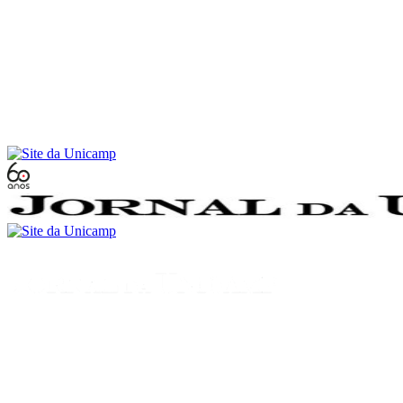
Conteúdo principal
Menu principal
Rodapé
Menu
Buscar