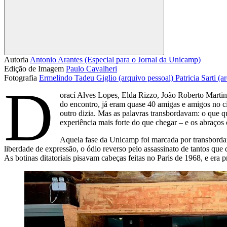
Compartilhar
Autoria
Antonio Arantes (Especial para o Jornal da Unicamp)
Edição de Imagem
Paulo Cavalheri
Fotografia
Ermelindo Tadeu Giglio (arquivo pessoal)
Patricia Sarti (a
D
orací Alves Lopes, Elda Rizzo, João Roberto Mart
do encontro, já eram quase 40 amigas e amigos no c
outro dizia. Mas as palavras transbordavam: o que q
experiência mais forte do que chegar – e os abraços
Aquela fase da Unicamp foi marcada por transbordam
liberdade de expressão, o ódio reverso pelo assassinato de tantos que d
As botinas ditatoriais pisavam cabeças feitas no Paris de 1968, e era 