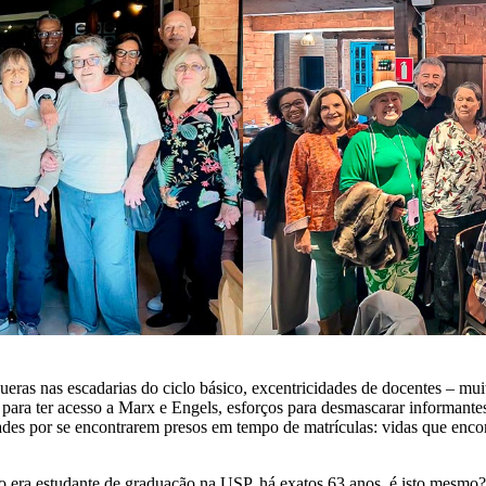
eras nas escadarias do ciclo básico, excentricidades de docentes – mu
a ter acesso a Marx e Engels, esforços para desmascarar informantes d
sidades por se encontrarem presos em tempo de matrículas: vidas que e
 era estudante de graduação na USP, há exatos 63 anos, é isto mesmo?