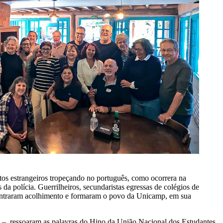
itos estrangeiros tropeçando no português, como ocorrera na
a polícia. Guerrilheiros, secundaristas egressas de colégios de
ncontraram acolhimento e formaram o povo da Unicamp, em sua
 –, ressoaram as palavras do Hino da União Nacional dos Estudantes