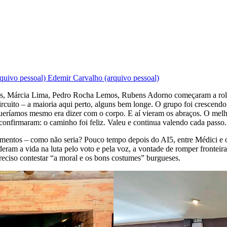
rquivo pessoal)
Edemir Carvalho (arquivo pessoal)
ins, Márcia Lima, Pedro Rocha Lemos, Rubens Adorno começaram a rola
ircuito – a maioria aqui perto, alguns bem longe. O grupo foi crescen
ueríamos mesmo era dizer com o corpo. E aí vieram os abraços. O melho
 confirmaram: o caminho foi feliz. Valeu e continua valendo cada passo.
entos – como não seria? Pouco tempo depois do AI5, entre Médici e os 
eram a vida na luta pelo voto e pela voz, a vontade de romper fronteiras
preciso contestar “a moral e os bons costumes” burgueses.