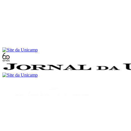
Conteúdo principal
Menu principal
Rodapé
Menu
Buscar