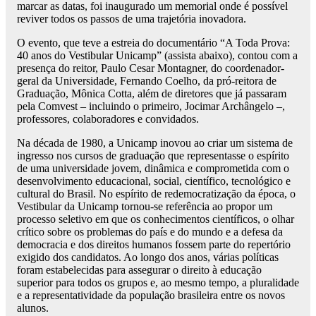
marcar as datas, foi inaugurado um memorial onde é possível
reviver todos os passos de uma trajetória inovadora.
O evento, que teve a estreia do documentário “A Toda Prova:
40 anos do Vestibular Unicamp” (assista abaixo), contou com a
presença do reitor, Paulo Cesar Montagner, do coordenador-
geral da Universidade, Fernando Coelho, da pró-reitora de
Graduação, Mônica Cotta, além de diretores que já passaram
pela Comvest – incluindo o primeiro, Jocimar Archângelo –,
professores, colaboradores e convidados.
Na década de 1980, a Unicamp inovou ao criar um sistema de
ingresso nos cursos de graduação que representasse o espírito
de uma universidade jovem, dinâmica e comprometida com o
desenvolvimento educacional, social, científico, tecnológico e
cultural do Brasil. No espírito de redemocratização da época, o
Vestibular da Unicamp tornou-se referência ao propor um
processo seletivo em que os conhecimentos científicos, o olhar
crítico sobre os problemas do país e do mundo e a defesa da
democracia e dos direitos humanos fossem parte do repertório
exigido dos candidatos. Ao longo dos anos, várias políticas
foram estabelecidas para assegurar o direito à educação
superior para todos os grupos e, ao mesmo tempo, a pluralidade
e a representatividade da população brasileira entre os novos
alunos.