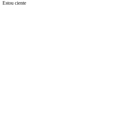
Estou ciente
Ir para o topo