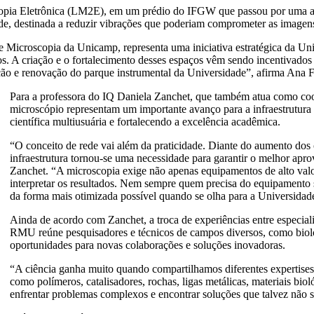
scopia Eletrônica (LM2E), em um prédio do IFGW que passou por uma a
de, destinada a reduzir vibrações que poderiam comprometer as imagen
Microscopia da Unicamp, representa uma iniciativa estratégica da Unive
os. A criação e o fortalecimento desses espaços vêm sendo incentivados 
o e renovação do parque instrumental da Universidade”, afirma Ana Frat
Para a professora do IQ Daniela Zanchet, que também atua como co
microscópio representam um importante avanço para a infraestrutura
científica multiusuária e fortalecendo a excelência acadêmica.
“O conceito de rede vai além da praticidade. Diante do aumento dos c
infraestrutura tornou-se uma necessidade para garantir o melhor apr
Zanchet. “A microscopia exige não apenas equipamentos de alto valor
interpretar os resultados. Nem sempre quem precisa do equipamento s
da forma mais otimizada possível quando se olha para a Universida
Ainda de acordo com Zanchet, a troca de experiências entre especialis
RMU reúne pesquisadores e técnicos de campos diversos, como biologi
oportunidades para novas colaborações e soluções inovadoras.
“A ciência ganha muito quando compartilhamos diferentes expertises.
como polímeros, catalisadores, rochas, ligas metálicas, materiais bio
enfrentar problemas complexos e encontrar soluções que talvez não 