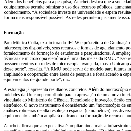
Além dos benefícios para a pesquisa, Zanchet destaca que a sociedad
equipamentos permite otimizar o uso dos recursos públicos, aumentand
conhecimento. “A sociedade investe na universidade e espera resulta
forma mais responsável possível. As redes permitem justamente isso:
Formação
Para Mônica Cotta, ex-diretora do IFGW e pró-reitora de Graduação
microscópios disponíveis, seus recursos e formas de agendamento pode
fortalecimento da formação de estudantes e pesquisadores. A amplia
técnicas de microscopia eletrônica é uma das metas da RMU. “Isso re
possuem centros ou redes de microscopia avançada, mas a Unicamp a
desse porte”, ressalta. “A RMU pode servir de modelo para futuras inic
ampliando a cooperação entre áreas de pesquisa e fortalecendo a cap
equipamentos de grande porte”, diz.
A estratégia já apresenta resultados concretos. Além do microscópio el
unidades da Unicamp contribuiu para a aprovação de uma nova iniciat
vinculada ao Ministério da Ciência, Tecnologia e Inovação. Serão c
eletrônico. O novo instrumento é considerado um “microscópio de en
análises rotineiras de alta resolução espacial (nanométrica) nas di
equipamento também ampliará o alcance na formação de recursos hu
Zanchet afirma que a expectativa é ampliar ainda mais a infraestrut
específicas como materiais biológicos e metalurgia. “O objetivo é c