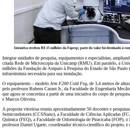
Iniciativa recebeu R$ 15 milhões da Fapesp; parte do valor foi destinado à co
Integrar unidades de pesquisa, equipamentos e especialistas, ampliand
criada Rede de Microscopia da Unicamp (RMU). Em paralelo, a Univers
milhões da Fundação de Amparo à Pesquisa do Estado de São Paulo (Fa
infraestrutura necessária para sua instalação.
O equipamento – modelo
Jem F200 Cold Feg
, de 3,4 metros de altu
pelo professor Rubens Caram Jr., da Faculdade de Engenharia Mecânic
que agora se concretiza a partir de uma iniciativa do corpo de pesqui
e Marcos Oliveira.
A proposta vitoriosa reuniu aproximadamente 50 docentes e pesquisa
Semicondutores (CCSNano), a Faculdade de Ciências Aplicadas (FCA
Química (FEQ), a Faculdade de Odontologia de Piracicaba (FOP), o Inst
professor Daniel Ugarte, coordenador técnico-científico do projeto,