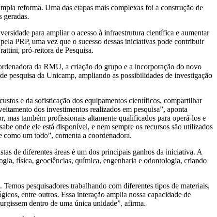
mpla reforma. Uma das etapas mais complexas foi a construção de
s geradas.
rsidade para ampliar o acesso à infraestrutura científica e aumentar
pela PRP, uma vez que o sucesso dessas iniciativas pode contribuir
tini, pró-reitora de Pesquisa.
ordenadora da RMU, a criação do grupo e a incorporação do novo
 de pesquisa da Unicamp, ampliando as possibilidades de investigação
ustos e da sofisticação dos equipamentos científicos, compartilhar
oveitamento dos investimentos realizados em pesquisa”, aponta
, mas também profissionais altamente qualificados para operá-los e
abe onde ele está disponível, e nem sempre os recursos são utilizados
de como um todo”, comenta a coordenadora.
tas de diferentes áreas é um dos principais ganhos da iniciativa. A
a, física, geociências, química, engenharia e odontologia, criando
 Temos pesquisadores trabalhando com diferentes tipos de materiais,
lógicos, entre outros. Essa interação amplia nossa capacidade de
surgissem dentro de uma única unidade”, afirma.