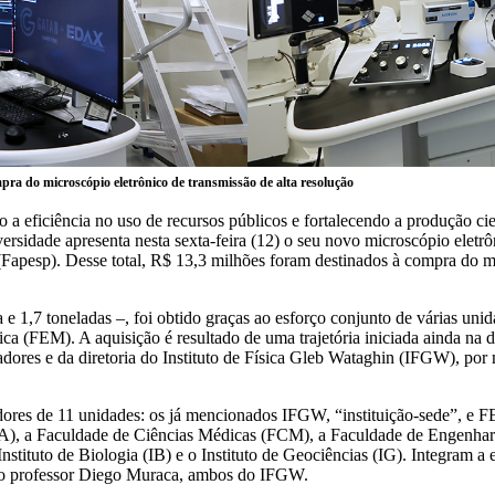
mpra do microscópio eletrônico de transmissão de alta resolução
o a eficiência no uso de recursos públicos e fortalecendo a produção cie
idade apresenta nesta sexta-feira (12) o seu novo microscópio eletrôni
pesp). Desse total, R$ 13,3 milhões foram destinados à compra do micr
ra e 1,7 toneladas –, foi obtido graças ao esforço conjunto de várias u
a (FEM). A aquisição é resultado de uma trajetória iniciada ainda na d
sadores e da diretoria do Instituto de Física Gleb Wataghin (IFGW), por
dores de 11 unidades: os já mencionados IFGW, “instituição-sede”, e 
), a Faculdade de Ciências Médicas (FCM), a Faculdade de Engenhar
ituto de Biologia (IB) e o Instituto de Geociências (IG). Integram a e
 e o professor Diego Muraca, ambos do IFGW.