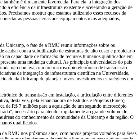
e também é diretamente favorecida. Para ela, a integração dos
o a eficiência da infraestrutura existente e acelerando a geração de
dos. Precisamos mostrar que estamos utilizando esses recursos da
 conectar as pessoas certas aos equipamentos mais adequados,
 da Unicamp, o fato de a RMU reunir informações sobre os
 acabar com a subutilização de estruturas de alto custo e propiciar o
ção na capacidade de formação de recursos humanos qualificados em
presenta uma mudança cultural. As principais universidades do país
inda não contava com um microscópio eletrônico de transmissão
iativas de integração de infraestrutura científica na Universidade,
acidade da Unicamp de planejar novos investimentos estratégicos em
etrônico de transmissão em instalação, a articulação entre diferentes
iva, desta vez, pela Financiadora de Estudos e Projetos (Finep),
erca de R$ 7 milhões para a aquisição de um segundo microscópio
trada”, necessário para atender rapidamente ao grande volume de
versas áreas do conhecimento da comunidade da Unicamp e da região. O
manos qualificados.
ura da RMU nos próximos anos, com novos projetos voltados para áreas
onsolidar um planejamento de médio e longo prazo para a microscopia