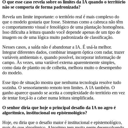
O que esse caso revela sobre os limites da IA quando o território
não se comporta de forma padronizada?
Revela um limite importante: o território real é mais complexo do
que o modelo gostaria que fosse. Sistemas como a cabruca não têm
o comportamento visual e fenológico de uma plantação homogênea.
Isso dificulta a leitura quando você depende apenas de um tipo de
imagem ou de uma lógica muito padronizada de classificação.
Nesses casos, a saída não é abandonar a IA. É usá-la melhor.
Integrar diferentes dados, combinar imagem óptica com radar, trazer
variáveis ambientais e, quando possível, incorporar informação de
campo. Às vezes, uma variável externa aparentemente simples,
como data de plantio ou de colheita, melhora muito o desempenho
do modelo.
Esse tipo de situação mostra que nenhuma tecnologia resolve tudo
sozinha. O sensoriamento remoto tem limites. A IA também. O
ganho aparece quando se aceita a complexidade do território em vez
de tentar forçá-lo a caber numa leitura simplificada.
O senhor diria que hoje o principal desafio da IA no agro é
algorítmico, institucional ou epistemológico?
Hoje, eu diria que o desafio maior é institucional e epistemológico,
mais do que algorítmico. Algoritmo tem muita gente desenvolvendo.