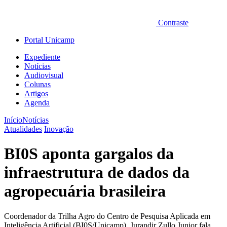
Contraste
Portal Unicamp
Expediente
Notícias
Audiovisual
Colunas
Artigos
Agenda
Início
Notícias
Atualidades
Inovação
BI0S aponta gargalos da
infraestrutura de dados da
agropecuária brasileira
Coordenador da Trilha Agro do Centro de Pesquisa Aplicada em
Inteligência Artificial (BI0S/Unicamp), Jurandir Zullo Junior fala