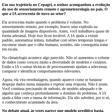
Em sua trajetória no Cepagri, o senhor acompanhou a evolução
do uso de sensoriamento remoto e agrometeorologia no país. O
que a IA acrescenta de novo ao setor?
Ela acrescenta muito quando o problema é volume. No
sensoriamento remoto, por exemplo, houve uma explosão na
quantidade de imagens disponíveis. Antes, você trabalhava quase de
forma artesanal. Hoje isso ficou inviável. A IA ajuda a extrair
padrão, automatizar leitura, trabalhar com séries temporais longas e
encontrar sinais que o olho humano, sozinho, não conseguiria tratar
em escala.
Na climatologia acontece algo parecido. Não só aumentou o volume
de dados como cresceu muito a diversidade de modelos e cenários.
Então a IA e outras técnicas de processamento ajudam a selecionar,
comparar e identificar comportamentos relevantes.
Agora, ela vira reembalagem, quando aparece como se bastasse
despejar dados numa máquina e esperar uma resposta. Não é assim.
Você continua precisando de método, de modelo adequado e de
alguém que conheça profundamente o domínio do problema. A IA
ajuda a lidar com a massa de informação. Ela não substitui, por si só,
o conhecimento acumulado da área.
No debate atual, às vezes parece que modelo preditivo basta.