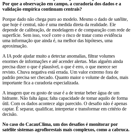
Por que a observação em campo, a curadoria dos dados e a
validação empírica continuam centrais?
Porque dado não chega puro ao modelo. Mesmo o dado de satélite,
que hoje é central, não é uma medida direta da realidade. Ele
depende de calibração, de modelagem e de comparação com rede de
superfície. Sem isso, você corre o risco de tratar como evidência
uma informação que ainda é, na melhor das hipóteses, uma
aproximação.
A IA pode ajudar muito a detectar anomalias, filtrar volumes
enormes de informações e até acender alertas. Mas alguém ainda
precisa dizer o que é plausível, o que é erro, o que merece ser
revisto. Chuva negativa está errada. Um valor extremo fora de
padrão precisa ser checado. Quanto maior o volume de dados, mais
importante fica a curadoria especializada.
A imagem que eu gosto de usar é a de tentar beber água de um
hidrante. Não falta água; falta capacidade de tomar aquilo de forma
útil. Com os dados acontece algo parecido. O desafio não é apenas
captar. É separar, qualificar, interpretar e transformar em critério de
decisão.
No caso do CacauClima, um dos desafios é monitorar por
satélite sistemas agroflorestais mais complexos, como a cabruca.