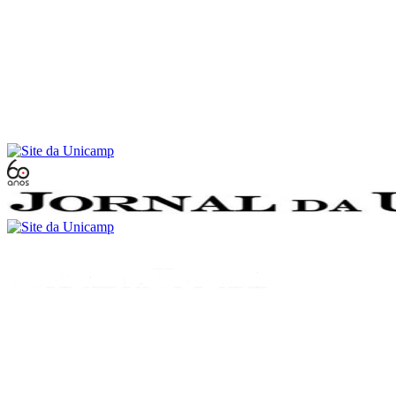
Conteúdo principal
Menu principal
Rodapé
Menu
Buscar