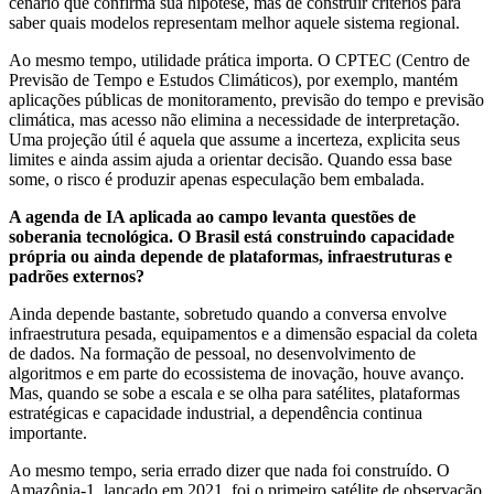
cenário que confirma sua hipótese, mas de construir critérios para
saber quais modelos representam melhor aquele sistema regional.
Ao mesmo tempo, utilidade prática importa. O CPTEC (Centro de
Previsão de Tempo e Estudos Climáticos), por exemplo, mantém
aplicações públicas de monitoramento, previsão do tempo e previsão
climática, mas acesso não elimina a necessidade de interpretação.
Uma projeção útil é aquela que assume a incerteza, explicita seus
limites e ainda assim ajuda a orientar decisão. Quando essa base
some, o risco é produzir apenas especulação bem embalada.
A agenda de IA aplicada ao campo levanta questões de
soberania tecnológica. O Brasil está construindo capacidade
própria ou ainda depende de plataformas, infraestruturas e
padrões externos?
Ainda depende bastante, sobretudo quando a conversa envolve
infraestrutura pesada, equipamentos e a dimensão espacial da coleta
de dados. Na formação de pessoal, no desenvolvimento de
algoritmos e em parte do ecossistema de inovação, houve avanço.
Mas, quando se sobe a escala e se olha para satélites, plataformas
estratégicas e capacidade industrial, a dependência continua
importante.
Ao mesmo tempo, seria errado dizer que nada foi construído. O
Amazônia-1, lançado em 2021, foi o primeiro satélite de observação