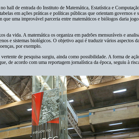
o no hall de entrada do Instituto de Matemática, Estatística e Computa
 tabelas em ações práticas e políticas públicas que orientam governos e 
m que uma improvável parceria entre matemáticos e biólogos daria jogo 
s da vida. A matemática os organiza em padrões mensuráveis e analisáve
nos e sistemas biológicos. O objetivo aqui é traduzir vários aspectos da
doenças, por exemplo.
 vertente de pesquisa surgiu, ainda como possibilidade. A forma de ação 
e, de acordo com uma reportagem jornalística da época, seguiu à risca 