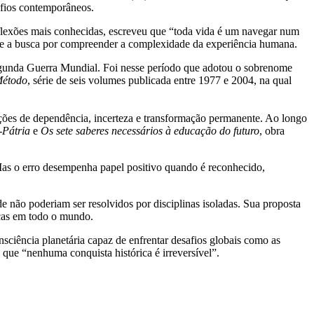
afios contemporâneos.
eflexões mais conhecidas, escreveu que “toda vida é um navegar num
to e a busca por compreender a complexidade da experiência humana.
egunda Guerra Mundial. Foi nesse período que adotou o sobrenome
étodo
, série de seis volumes publicada entre 1977 e 2004, na qual
ações de dependência, incerteza e transformação permanente. Ao longo
-Pátria
e
Os sete saberes necessários à educação do futuro
, obra
 Mas o erro desempenha papel positivo quando é reconhecido,
 não poderiam ser resolvidos por disciplinas isoladas. Sua proposta
icas em todo o mundo.
sciência planetária capaz de enfrentar desafios globais como as
 que “nenhuma conquista histórica é irreversível”.