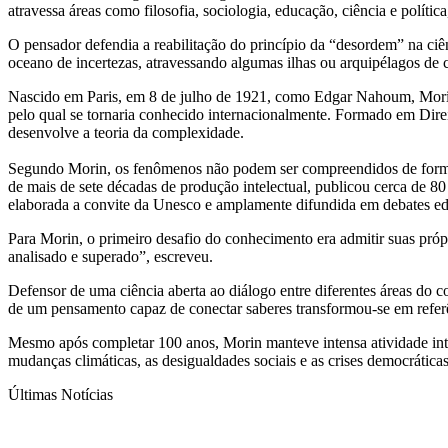
atravessa áreas como filosofia, sociologia, educação, ciência e polí
O pensador defendia a reabilitação do princípio da “desordem” na ci
oceano de incertezas, atravessando algumas ilhas ou arquipélagos de 
Nascido em Paris, em 8 de julho de 1921, como Edgar Nahoum, Morin
pelo qual se tornaria conhecido internacionalmente. Formado em Dire
desenvolve a teoria da complexidade.
Segundo Morin, os fenômenos não podem ser compreendidos de forma is
de mais de sete décadas de produção intelectual, publicou cerca de 80
elaborada a convite da Unesco e amplamente difundida em debates ed
Para Morin, o primeiro desafio do conhecimento era admitir suas próp
analisado e superado”, escreveu.
Defensor de uma ciência aberta ao diálogo entre diferentes áreas do 
de um pensamento capaz de conectar saberes transformou-se em referê
Mesmo após completar 100 anos, Morin manteve intensa atividade intele
mudanças climáticas, as desigualdades sociais e as crises democrática
Últimas Notícias