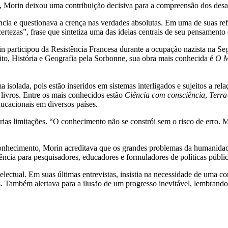
tica, Morin deixou uma contribuição decisiva para a compreensão dos des
ência e questionava a crença nas verdades absolutas. Em uma de suas r
certezas”, frase que sintetiza uma das ideias centrais de seu pensamen
 participou da Resistência Francesa durante a ocupação nazista na S
ito, História e Geografia pela Sorbonne, sua obra mais conhecida é
O M
olada, pois estão inseridos em sistemas interligados e sujeitos a rel
 livros. Entre os mais conhecidos estão
Ciência com consciência
,
Terra
ucacionais em diversos países.
rias limitações. “O conhecimento não se constrói sem o risco de erro.
conhecimento, Morin acreditava que os grandes problemas da humanidade
ncia para pesquisadores, educadores e formuladores de políticas públ
ctual. Em suas últimas entrevistas, insistia na necessidade de uma con
s. Também alertava para a ilusão de um progresso inevitável, lembrando