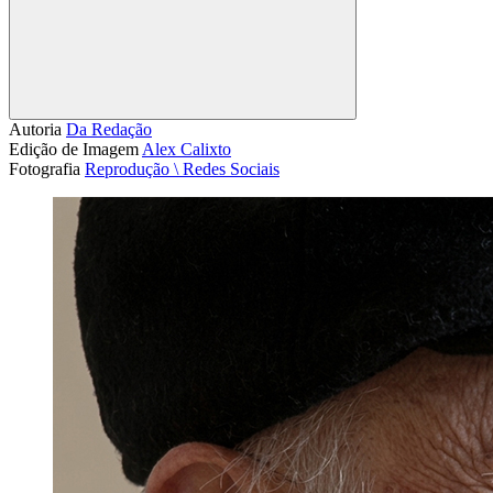
Compartilhar
Autoria
Da Redação
Edição de Imagem
Alex Calixto
Fotografia
Reprodução \ Redes Sociais