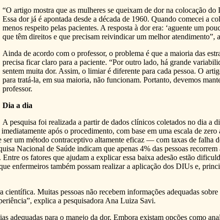
“O artigo mostra que as mulheres se queixam de dor na colocação do 
Essa dor já é apontada desde a década de 1960. Quando comecei a col
menos respeito pelas pacientes. A resposta à dor era: ‘aguente um po
que têm direitos e que precisam reivindicar um melhor atendimento”,
Ainda de acordo com o professor, o problema é que a maioria das estra
precisa ficar claro para a paciente. “Por outro lado, há grande variab
sentem muita dor. Assim, o limiar é diferente para cada pessoa. O artig
para tratá-la, em sua maioria, não funcionam. Portanto, devemos mante
professor.
Dia a dia
A pesquisa foi realizada a partir de dados clínicos coletados no dia a 
da imediatamente após o procedimento, com base em uma escala de zero 
e ser um método contraceptivo altamente eficaz — com taxas de falha 
squisa Nacional de Saúde indicam que apenas 4% das pessoas recorrem
ntre os fatores que ajudam a explicar essa baixa adesão estão dificul
a que enfermeiros também possam realizar a aplicação dos DIUs e, prin
ura científica. Muitas pessoas não recebem informações adequadas sobre 
periência”, explica a pesquisadora Ana Luiza Savi.
égias adequadas para o manejo da dor. Embora existam opções como anal