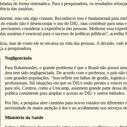
otadas de forma sistemática. Para a pesquisadora, os resultados reforç
ência das usuárias.
ialmente, mas sim algo comum. Reconhecer isso é fundamental para mel
o do estudo não é desencorajar o uso do DIU, mas contribuir para uma 
 precisamos considerar a experiência das pessoas. Melhorar essa experi
s usuárias é essencial para o sucesso de políticas públicas”, acredita S
ia, mas de como ele se encaixa na vida das pessoas. A decisão, vale l
rça a pesquisadora.
Negligenciada
Para Bahamondes, o grande problema é que o Brasil não possui uma p
área tem sido negligenciada. De acordo com o professor, o país não t
com grandes populações. “Isso reflete em falhas de gestão, logística 
profissionais. Há situações em que os DIUs estão prestes a vencer e
para nós. Centros, como a Unicamp, assumem grande parte dessa de
política consistente para ampliar o acesso ao DIU e outros métodos.
Por fim, a pesquisa abre caminho para novos estudos em diferentes r
necessidade de maior atenção à dor e ao acolhimento nos serviços d
Ministério da Saúde