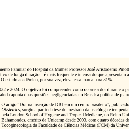
ento Familiar do Hospital da Mulher Professor José Aristodemo Pinott
ptivo de longa duração – é mais frequente e intensa do que apresentam 
. O estudo acadêmico, por sua vez, eleva essa marca para 81%.
2022 e 2024. O objetivo foi compreender como ocorre a dor durante o p
ainda aponta duas questões negligenciadas no Brasil: a política de plane
O artigo “Dor na inserção de DIU em um centro brasileiro”, publicado 
Obstetrics
, surgiu a partir da tese de mestrado da psicóloga e terape
pela London School of Hygiene and Tropical Medicine, no Reino Unido
Bahamondes, emérito da Unicamp desde 2003, com quatro décadas de e
Tocoginecologia da Faculdade de Ciências Médicas (FCM) da Universid