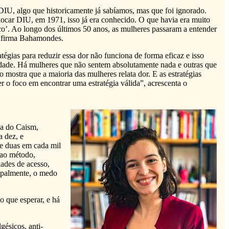
DIU, algo que historicamente já sabíamos, mas que foi ignorado.
ocar DIU, em 1971, isso já era conhecido. O que havia era muito
uco’. Ao longo dos últimos 50 anos, as mulheres passaram a entender
 afirma Bahamondes.
tégias para reduzir essa dor não funciona de forma eficaz e isso
ilidade. Há mulheres que não sentem absolutamente nada e outras que
o mostra que a maioria das mulheres relata dor. E as estratégias
r o foco em encontrar uma estratégia válida”, acrescenta o
dia do Caism,
a dez, e
de duas em cada mil
 ao método,
dades de acesso,
cipalmente, o medo
o que esperar, e há
gésicos, anti-