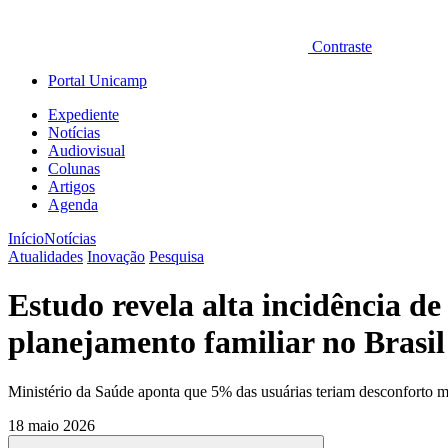
Contraste
Portal Unicamp
Expediente
Notícias
Audiovisual
Colunas
Artigos
Agenda
Início
Notícias
Atualidades
Inovação
Pesquisa
Estudo revela alta incidência de
planejamento familiar no Brasil
Ministério da Saúde aponta que 5% das usuárias teriam desconforto 
18 maio 2026