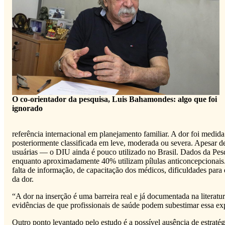
O co-orientador da pesquisa, Luis Bahamondes: algo que foi
ignorado
referência internacional em planejamento familiar. A dor foi medi
posteriormente classificada em leve, moderada ou severa. Apesar d
usuárias — o DIU ainda é pouco utilizado no Brasil. Dados da Pe
enquanto aproximadamente 40% utilizam pílulas anticoncepcionais. E
falta de informação, de capacitação dos médicos, dificuldades par
da dor.
“A dor na inserção é uma barreira real e já documentada na literat
evidências de que profissionais de saúde podem subestimar essa ex
Outro ponto levantado pelo estudo é a possível ausência de estrat