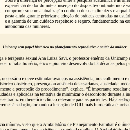
Sobre a diferença de percepção entre a pesquisa acadêmica e as dire
experiência de dor durante a inserção do dispositivo intrauterino é v
compromisso com a atualização contínua de suas diretrizes e a qualif
pasta ainda garante priorizar a adoção de práticas centradas na usuá
e a garantia de um cuidado respeitoso e seguro, fundamentado na escut
autonomia das mulheres.
Unicamp tem papel histórico no planejamento reprodutivo e saúde da mulher
loga e terapeuta sexual Ana Luiza Savi, o professor emérito da Unicam
cer o trabalho sério, ético e pioneiro desenvolvido há décadas pelos 
 necessário e deve estimular avanços na assistência, no acolhimento e 
tórico obstétrico, presença ou ausência de cesarianas, ansiedade, medo,
tivamente a percepção do procedimento”, explica. “É importante ressal
studadas e aplicadas na tentativa de minimizar o desconforto durante a
re se traduz em benefício clínico relevante para as pacientes. Há a seda
nerentes à sedação, tornando a inserção de DIU mais burocrática e arrisc
a mínima, visto que o Ambulatório de Planejamento Familiar é o único
 e fundamental na assistência à saúde da mulher. O Ambulatório de Pl