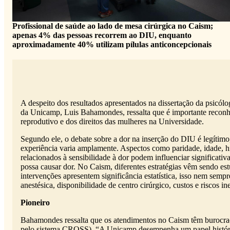
Profissional de saúde ao lado de mesa cirúrgica no Caism;
apenas 4% das pessoas recorrem ao DIU, enquanto
aproximadamente 40% utilizam pílulas anticoncepcionais
A despeito dos resultados apresentados na dissertação da psicó
da Unicamp, Luis Bahamondes, ressalta que é importante reconhe
reprodutivo e dos direitos das mulheres na Universidade.
Segundo ele, o debate sobre a dor na inserção do DIU é legítimo,
experiência varia amplamente. Aspectos como paridade, idade, his
relacionados à sensibilidade à dor podem influenciar significa
possa causar dor. No Caism, diferentes estratégias vêm sendo e
intervenções apresentem significância estatística, isso nem semp
anestésica, disponibilidade de centro cirúrgico, custos e riscos i
Pioneiro
Bahamondes ressalta que os atendimentos no Caism têm burocraci
pelo sistema CROSS). “A Unicamp desempenha um papel histórico