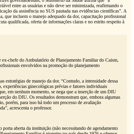
trizes governamentais, o Ministério da Saúde afirma que “a
ariável entre as usuárias e não deve ser minimizada, reafirmando o
icação da assistência no SUS pautada nas evidências científicas”. A
ria, que incluem o manejo adequado da dor, capacitação profissional
a qualificada, oferta de informações claras e no estrito respeito à
p e ex-chefe do Ambulatório de Planejamento Familiar do Caism,
profissionais envolvidos na promoção do planejamento
nas estratégias de manejo da dor. “Contudo, a intensidade dessa
 experiências ginecológicas prévias e fatores individuais
tar que, em nenhum momento, se nega que a inserção de um DIU
 inserção do DIU. Os resultados demonstram que, embora algumas
ção, porém, para isso há todo um processo de avaliação
ada”, acrescenta o professor.
 porta aberta da instituição (não necessitando de agendamento
anejamento Familiar é pioneiro no país desde 1976 e oferece