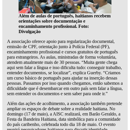
Além de aulas de português, haitianos recebem
orientações sobre documentação e
encaminhamento profissional. Foto:
Divulgação
A associação oferece apoio para regularização documental,
emissão de CPF, orientação junto à Polícia Federal (PF),
encaminhamento profissional e cursos gratuitos de português
para estrangeiros. As aulas, ministradas de forma voluntária,
atendem atualmente mais de 30 pessoas. “Muita gente chega
aqui sem falar a língua e isso dificulta tudo: conseguir trabalho,
entender documentos, se localizar”, explica Guerby. “Criamos
um curso básico de português para ajudar na inserção dessas
pessoas. Passamos por isso quando chegamos, então sabemos a
dificuldade que é desembarcar em outro país sem falar a língua,
sem entender os documentos e sem saber para onde ir.”
Além das ações de acolhimento, a associação também pretende
ampliar os espaços de debate sobre a realidade haitiana. No
domingo (17 de maio), a AISC realizará, em Barão Geraldo, a
Festa da Bandeira Haitiana, data simbólica para a comunidade
do país caribenho, celebrada todo dia 18 de maio. O evento
reunirá pesquisadores haitianos para discutir identidade,