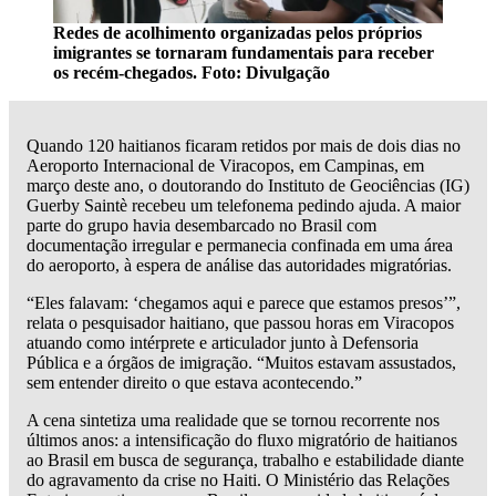
Redes de acolhimento organizadas pelos próprios
imigrantes se tornaram fundamentais para receber
os recém-chegados. Foto: Divulgação
Quando 120 haitianos ficaram retidos por mais de dois dias no
Aeroporto Internacional de Viracopos, em Campinas, em
março deste ano, o doutorando do Instituto de Geociências (IG)
Guerby Saintè recebeu um telefonema pedindo ajuda. A maior
parte do grupo havia desembarcado no Brasil com
documentação irregular e permanecia confinada em uma área
do aeroporto, à espera de análise das autoridades migratórias.
“Eles falavam: ‘chegamos aqui e parece que estamos presos’”,
relata o pesquisador haitiano, que passou horas em Viracopos
atuando como intérprete e articulador junto à Defensoria
Pública e a órgãos de imigração. “Muitos estavam assustados,
sem entender direito o que estava acontecendo.”
A cena sintetiza uma realidade que se tornou recorrente nos
últimos anos: a intensificação do fluxo migratório de haitianos
ao Brasil em busca de segurança, trabalho e estabilidade diante
do agravamento da crise no Haiti. O Ministério das Relações