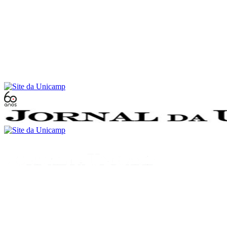
Conteúdo principal
Menu principal
Rodapé
Menu
Buscar