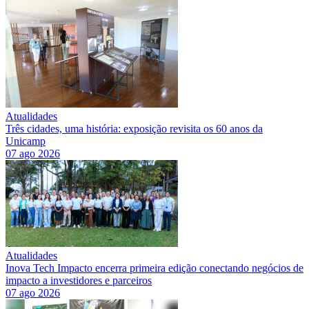
Atualidades
Três cidades, uma história: exposição revisita os 60 anos da
Unicamp
07 ago 2026
Atualidades
Inova Tech Impacto encerra primeira edição conectando negócios de
impacto a investidores e parceiros
07 ago 2026