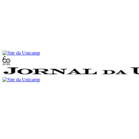
Conteúdo principal
Menu principal
Rodapé
Menu
Buscar