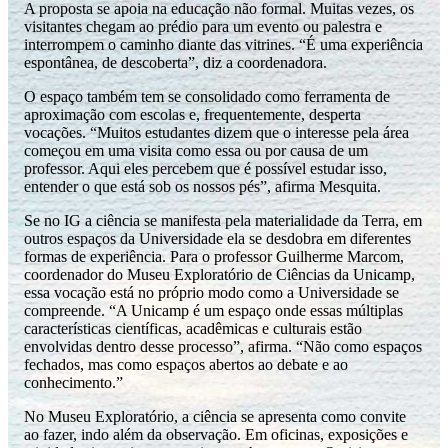
A proposta se apoia na educação não formal. Muitas vezes, os
visitantes chegam ao prédio para um evento ou palestra e
interrompem o caminho diante das vitrines. “É uma experiência
espontânea, de descoberta”, diz a coordenadora.
O espaço também tem se consolidado como ferramenta de
aproximação com escolas e, frequentemente, desperta
vocações. “Muitos estudantes dizem que o interesse pela área
começou em uma visita como essa ou por causa de um
professor. Aqui eles percebem que é possível estudar isso,
entender o que está sob os nossos pés”, afirma Mesquita.
Se no IG a ciência se manifesta pela materialidade da Terra, em
outros espaços da Universidade ela se desdobra em diferentes
formas de experiência. Para o professor Guilherme Marcom,
coordenador do Museu Exploratório de Ciências da Unicamp,
essa vocação está no próprio modo como a Universidade se
compreende. “A Unicamp é um espaço onde essas múltiplas
características científicas, acadêmicas e culturais estão
envolvidas dentro desse processo”, afirma. “Não como espaços
fechados, mas como espaços abertos ao debate e ao
conhecimento.”
No Museu Exploratório, a ciência se apresenta como convite
ao fazer, indo além da observação. Em oficinas, exposições e