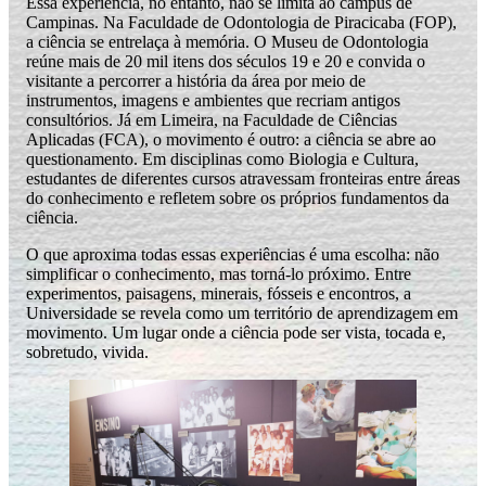
Essa experiência, no entanto, não se limita ao campus de
Campinas. Na Faculdade de Odontologia de Piracicaba (FOP),
a ciência se entrelaça à memória. O Museu de Odontologia
reúne mais de 20 mil itens dos séculos 19 e 20 e convida o
visitante a percorrer a história da área por meio de
instrumentos, imagens e ambientes que recriam antigos
consultórios. Já em Limeira, na Faculdade de Ciências
Aplicadas (FCA), o movimento é outro: a ciência se abre ao
questionamento. Em disciplinas como Biologia e Cultura,
estudantes de diferentes cursos atravessam fronteiras entre áreas
do conhecimento e refletem sobre os próprios fundamentos da
ciência.
O que aproxima todas essas experiências é uma escolha: não
simplificar o conhecimento, mas torná-lo próximo. Entre
experimentos, paisagens, minerais, fósseis e encontros, a
Universidade se revela como um território de aprendizagem em
movimento. Um lugar onde a ciência pode ser vista, tocada e,
sobretudo, vivida.