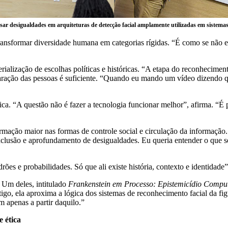
sar desigualdades em arquiteturas de detecção facial amplamente utilizadas em sistema
ransformar diversidade humana em categorias rígidas. “É como se não e
erialização de escolhas políticas e históricas. “A etapa do reconhecimen
laração das pessoas é suficiente. “Quando eu mando um vídeo dizendo 
ca. “A questão não é fazer a tecnologia funcionar melhor”, afirma. “É
ação maior nas formas de controle social e circulação da informação. “O
xclusão e aprofundamento de desigualdades. Eu queria entender o que 
ões e probabilidades. Só que ali existe história, contexto e identidade”
 Um deles, intitulado
Frankenstein em Processo: Epistemicídio Compu
tigo, ela aproxima a lógica dos sistemas de reconhecimento facial da 
m apenas a partir daquilo.”
e ética