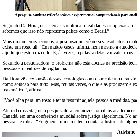
A pesquisa combina reflexão teórica e experimentos computacionais para anali
Segundo Da Hora, os sistemas simplificam realidades complexas ao t
sabemos que isso não representa países como o Brasil.”
Mais do que erros técnicos, a pesquisadora vê nesses resultados a mat
existe um rosto ali.” Em muitos casos, afirma, nem mesmo a autodec
aquilo que estou dizendo. E, às vezes, a palavra delas vai valer mais.”
Segundo a pesquisadora, o problema não está apenas na precisão técni
pessoas em padrões de vigilância.”
Da Hora vê a expansão dessas tecnologias como parte de uma transform
como solução para tudo. Mas, muitas vezes, o que elas produzem é e
matemático”, afirma.
“Você olha para um rosto e tenta resumir aquela pessoa a medidas, padr
Além da dissertação, a pesquisadora tem novos trabalhos acadêmicos.
Canadá, em uma conferência mundial sobre justiça algorítmica. No ar
pessoa”, explica. “Fragmenta o rosto e tenta contar a história de algué
Ativismo 