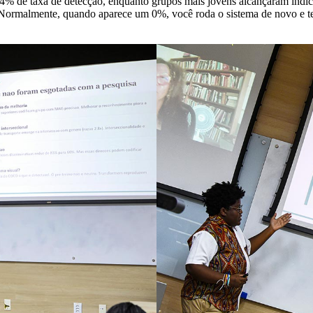
% de taxa de detecção, enquanto grupos mais jovens alcançaram índic
rmalmente, quando aparece um 0%, você roda o sistema de novo e tenta