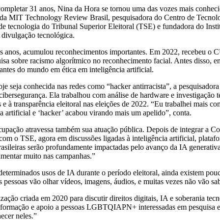
completar 31 anos, Nina da Hora se tornou uma das vozes mais conhecid
 da MIT Technology Review Brasil, pesquisadora do Centro de Tecnolo
e tecnologia do Tribunal Superior Eleitoral (TSE) e fundadora do Instit
 divulgação tecnológica.
 anos, acumulou reconhecimentos importantes. Em 2022, recebeu o 
isa sobre racismo algorítmico no reconhecimento facial. Antes disso, en
antes do mundo em ética em inteligência artificial.
e seja conhecida nas redes como “hacker antirracista”, a pesquisadora 
cibersegurança. Ela trabalhou com análise de hardware e investigação t
s e à transparência eleitoral nas eleições de 2022. “Eu trabalhei mais 
ia artificial e ‘hacker’ acabou virando mais um apelido”, conta.
cupação atravessa também sua atuação pública. Depois de integrar a Co
com o TSE, agora em discussões ligadas à inteligência artificial, plataf
rasileiras serão profundamente impactadas pelo avanço da IA generativa. “
 aumentar muito nas campanhas.”
terminados usos de IA durante o período eleitoral, ainda existem pouc
pessoas vão olhar vídeos, imagens, áudios, e muitas vezes não vão sab
ação criada em 2020 para discutir direitos digitais, IA e soberania tecno
 informação e apoio a pessoas LGBTQIAPN+ interessadas em pesquisa e 
ecer neles.”