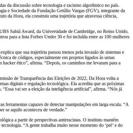
as da discussão sobre tecnologia e racismo algorítmico no país.
gia e Sociedade da Fundação Getúlio Vargas (FGV), integrante da
uto da Hora, ela construiu uma trajetória que atravessa ciência,
CUBS Sabiá Award, da Universidade de Cambridge, no Reino Unido,
trou para a lista Forbes Under 30 e foi incluída entre as 100 mulheres
explica que sua trajetória passou menos pela invasão de sistemas e
écnica de códigos, especialmente em projetos ligados às urnas
com hacker ético”, afirma. “Depois, os caminhos me levaram para a
missão de Transparência das Eleições de 2022, Da Hora volta a
ormas digitais e regulação tecnológica. Ela acredita que as próximas
Essa vai ser a eleição da inteligência artificial”, afirma. “Nós já
as ferramentas capazes de detectar manipulações em larga escala. “A
er se aquilo aconteceu de verdade.”
lógica a partir de perspectivas antirracistas. O instituto mantém
tecnologia. “A gente trabalha muito nesse momento do ‘pré’ e do