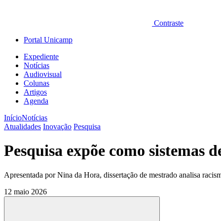
Contraste
Portal Unicamp
Expediente
Notícias
Audiovisual
Colunas
Artigos
Agenda
Início
Notícias
Atualidades
Inovação
Pesquisa
Pesquisa expõe como sistemas d
Apresentada por Nina da Hora, dissertação de mestrado analisa racis
12 maio 2026