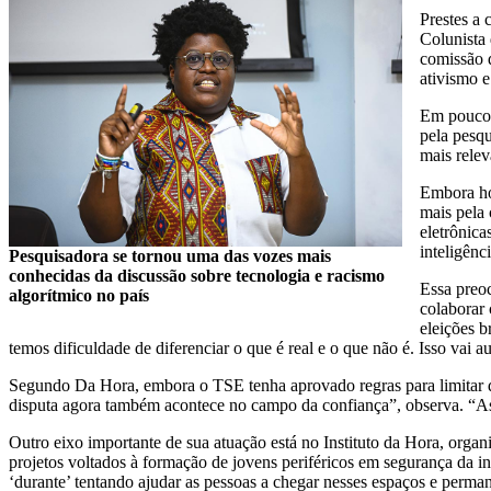
Prestes a 
Colunista
comissão d
ativismo e
Em poucos
pela pesqu
mais relev
Embora hoj
mais pela 
eletrônica
inteligênc
Pesquisadora se tornou uma das vozes mais
conhecidas da discussão sobre tecnologia e racismo
Essa preo
algorítmico no país
colaborar 
eleições b
temos dificuldade de diferenciar o que é real e o que não é. Isso vai
Segundo Da Hora, embora o TSE tenha aprovado regras para limitar de
disputa agora também acontece no campo da confiança”, observa. “As 
Outro eixo importante de sua atuação está no Instituto da Hora, organiz
projetos voltados à formação de jovens periféricos em segurança da
‘durante’ tentando ajudar as pessoas a chegar nesses espaços e perman