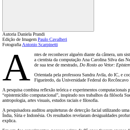
Compartilhar
Autoria
Daniela Prandi
Edição de Imagem
Paulo Cavalheri
Fotografia
Antonio Scarpinetti
A
ntes de reconhecer alguém diante da câmera, um siste
a cientista da computação Ana Carolina Silva das 
de sua tese de mestrado,
Do Rosto ao Vetor: Episte
Orientada pela professora Sandra Avila, do IC, e c
Figueiredo, da Universidade Federal do Recôncavo
A pesquisa combina reflexão teórica e experimentos computacionais pa
“epistemicídio computacional”, inspirado nos trabalhos da filósofa S
antropologia, artes visuais, estudos raciais e filosofia.
A pesquisadora auditou arquiteturas de detecção facial utilizando um
Índia, Síria e Indonésia. Os resultados revelaram desigualdades prof
explica.