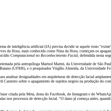
ma de inteligência artificial (IA) precisa decidir se aquele rosto “exis
Neves da Hora, mais conhecida como Nina da Hora, começam os apagame
micídio Computacional no Reconhecimento Facial,
defendida nesta seg
oorientada pela antropóloga Marisol Marini, da Universidade de São Pa
 Baiano (UFRB), e o pesquisador Virgílio Almeida, da Universidade 
ra analisar desigualdades em arquiteturas de detecção facial amplamen
ueli Carneiro sobre o apagamento de sujeitos negros na produção do co
a base criada pela Meta, dona do Facebook, do Instagram e do WhatsApp
undas nos processos de detecção facial. “O dano já começa antes, quando