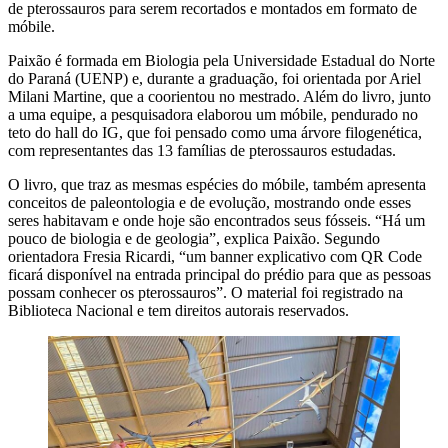
de pterossauros para serem recortados e montados em formato de
móbile.
Paixão é formada em Biologia pela Universidade Estadual do Norte
do Paraná (UENP) e, durante a graduação, foi orientada por Ariel
Milani Martine, que a coorientou no mestrado. Além do livro, junto
a uma equipe, a pesquisadora elaborou um móbile, pendurado no
teto do hall do IG, que foi pensado como uma árvore filogenética,
com representantes das 13 famílias de pterossauros estudadas.
O livro, que traz as mesmas espécies do móbile, também apresenta
conceitos de paleontologia e de evolução, mostrando onde esses
seres habitavam e onde hoje são encontrados seus fósseis. “Há um
pouco de biologia e de geologia”, explica Paixão. Segundo
orientadora Fresia Ricardi, “um banner explicativo com QR Code
ficará disponível na entrada principal do prédio para que as pessoas
possam conhecer os pterossauros”. O material foi registrado na
Biblioteca Nacional e tem direitos autorais reservados.