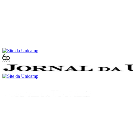
Conteúdo principal
Menu principal
Rodapé
Menu
Buscar