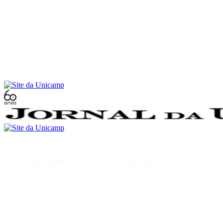
Conteúdo principal
Menu principal
Rodapé
Menu
Buscar