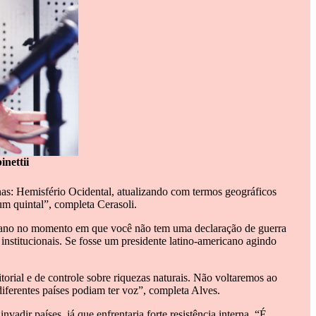
inetti
i
as: Hemisfério Ocidental, atualizando com termos geográficos
 um quintal”, completa Cerasoli.
berano no momento em que você não tem uma declaração de guerra
 institucionais. Se fosse um presidente latino-americano agindo
rial e de controle sobre riquezas naturais. Não voltaremos ao
iferentes países podiam ter voz”, completa Alves.
dir países, já que enfrentaria forte resistência interna. “É