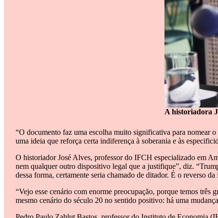
A historiadora J
“O documento faz uma escolha muito significativa para nomear o 
uma ideia que reforça certa indiferença à soberania e às especifi
O historiador José Alves, professor do IFCH especializado em A
nem qualquer outro dispositivo legal que a justifique”, diz. “Trum
dessa forma, certamente seria chamado de ditador. É o reverso da
“Vejo esse cenário com enorme preocupação, porque temos três gra
mesmo cenário do século 20 no sentido positivo: há uma mudança p
Pedro Paulo Zahlut Bastos, professor do Instituto de Economia (IE