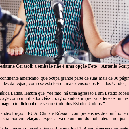
osianne Cerasoli
:
a omissão não é uma opção Foto – Antonio Scarp
continente americano, que ocupa grande parte de suas mais de 30 págin
cidades da região, como se esta fosse uma extensão dos Estados Unidos,
mérica Latina, lembra que, “de fato, há uma agressão a um Estado so
p age como um ditador clássico, ignorando a imprensa, a lei e os limites
 imagem tradicional que se construiu dos Estados Unidos.”
ndes forças – EUA, China e Rússia – com pretensões de domínio territo
ara pior em relação à expectativa de um mundo multilateral, no qual d
) da Unicamp, ressalta que o objetivo dos EUA não é necessariamente inva