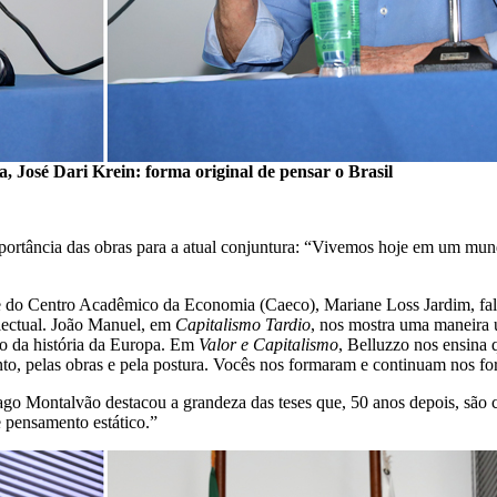
a, José Dari Krein: forma original de pensar o Brasil
 importância das obras para a atual conjuntura: “Vivemos hoje em um m
e do Centro Acadêmico da Economia (Caeco), Mariane Loss Jardim, falo
electual. João Manuel, em
Capitalismo Tardio
, nos mostra uma maneira ú
do da história da Europa. Em
Valor e Capitalismo
, Belluzzo nos ensina 
nto, pelas obras e pela postura. Vocês nos formaram e continuam nos f
o Montalvão destacou a grandeza das teses que, 50 anos depois, são ce
pensamento estático.”