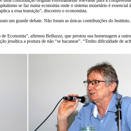
xe uma contribuição original extremamente relevante para a compreensão
pitalismo se faz numa economia onde o sistema monetário é essencial à
lica a essa transição”, discorreu o economista.
raram um grande debate. Não foram as únicas contribuições do Instituto
o de Economia”, afirmou Belluzzo, que prestou sua homenagem a outro
ção jesuítica a postura de não “se bacanear”. “Tenho dificuldade de ach