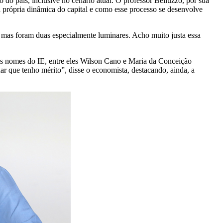
 do país, inclusive no cenário atual. O professor Belluzzo, por sua
 própria dinâmica do capital e como esse processo se desenvolve
, mas foram duas especialmente luminares. Acho muito justa essa
s nomes do IE, entre eles Wilson Cano e Maria da Conceição
ar que tenho mérito”, disse o economista, destacando, ainda, a