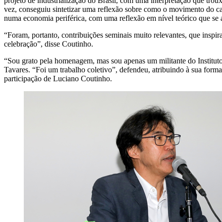
projeto de industrialização do Brasil, com uma interpretação que trou
vez, conseguiu sintetizar uma reflexão sobre como o movimento do ca
numa economia periférica, com uma reflexão em nível teórico que se ap
“Foram, portanto, contribuições seminais muito relevantes, que inspi
celebração”, disse Coutinho.
“Sou grato pela homenagem, mas sou apenas um militante do Institut
Tavares. “Foi um trabalho coletivo”, defendeu, atribuindo à sua forma
participação de Luciano Coutinho.