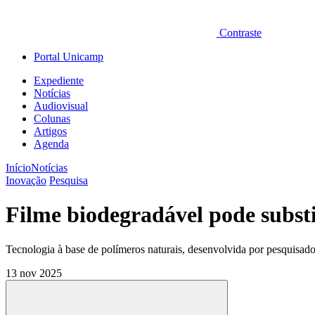
Contraste
Portal Unicamp
Expediente
Notícias
Audiovisual
Colunas
Artigos
Agenda
Início
Notícias
Inovação
Pesquisa
Filme biodegradável pode substi
Tecnologia à base de polímeros naturais, desenvolvida por pesquisa
13 nov 2025