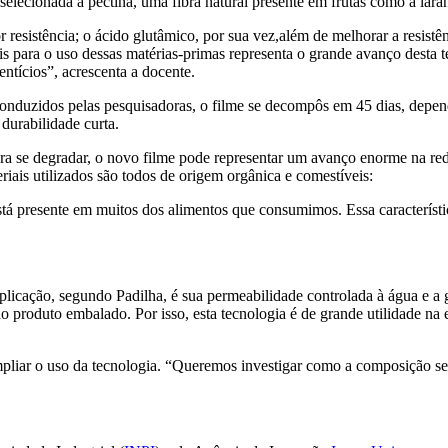
elecionada a pectina, uma fibra natural presente em frutas como a laranj
r resistência; o ácido glutâmico, por sua vez,além de melhorar a resist
ais para o uso dessas matérias-primas representa o grande avanço desta
entícios”, acrescenta a docente.
onduzidos pelas pesquisadoras, o filme se decompôs em 45 dias, depend
durabilidade curta.
a se degradar, o novo filme pode representar um avanço enorme na red
iais utilizados são todos de origem orgânica e comestíveis:
stá presente em muitos dos alimentos que consumimos. Essa característi
aplicação, segundo Padilha, é sua permeabilidade controlada à água e a 
do produto embalado. Por isso, esta tecnologia é de grande utilidade n
pliar o uso da tecnologia. “Queremos investigar como a composição se