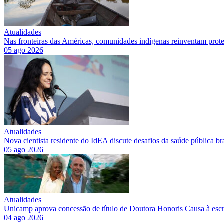
Atualidades
Nas fronteiras das Américas, comunidades indígenas reinventam proteç
05 ago 2026
Atualidades
Nova cientista residente do IdEA discute desafios da saúde pública bra
05 ago 2026
Atualidades
Unicamp aprova concessão de título de Doutora Honoris Causa à escr
04 ago 2026