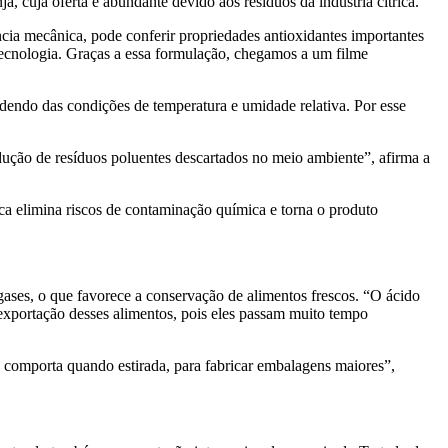
a, cuja oferta é abundante devido aos resíduos da indústria cítrica.
ência mecânica, pode conferir propriedades antioxidantes importantes
 tecnologia. Graças a essa formulação, chegamos a um filme
endo das condições de temperatura e umidade relativa. Por esse
ução de resíduos poluentes descartados no meio ambiente”, afirma a
ca elimina riscos de contaminação química e torna o produto
gases, o que favorece a conservação de alimentos frescos. “O ácido
a exportação desses alimentos, pois eles passam muito tempo
 comporta quando estirada, para fabricar embalagens maiores”,