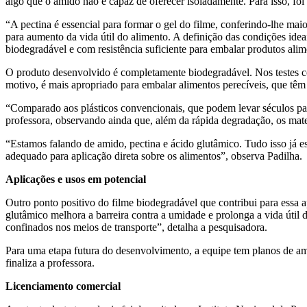
algo que o amido não é capaz de oferecer isoladamente. Para isso, foi s
“A pectina é essencial para formar o gel do filme, conferindo-lhe maio
para aumento da vida útil do alimento. A definição das condições ide
biodegradável e com resistência suficiente para embalar produtos alim
O produto desenvolvido é completamente biodegradável. Nos testes c
motivo, é mais apropriado para embalar alimentos perecíveis, que têm 
“Comparado aos plásticos convencionais, que podem levar séculos par
professora, observando ainda que, além da rápida degradação, os mater
“Estamos falando de amido, pectina e ácido glutâmico. Tudo isso já e
adequado para aplicação direta sobre os alimentos”, observa Padilha.
Aplicações e usos em potencial
Outro ponto positivo do filme biodegradável que contribui para essa 
glutâmico melhora a barreira contra a umidade e prolonga a vida útil 
confinados nos meios de transporte”, detalha a pesquisadora.
Para uma etapa futura do desenvolvimento, a equipe tem planos de am
finaliza a professora.
Licenciamento comercial