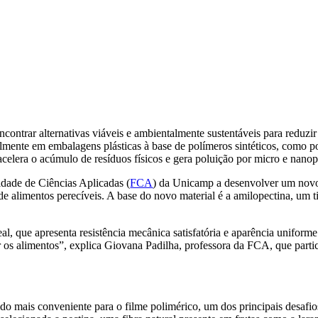
encontrar alternativas viáveis e ambientalmente sustentáveis para reduzi
almente em embalagens plásticas à base de polímeros sintéticos, como po
elera o acúmulo de resíduos físicos e gera poluição por micro e nanopl
dade de Ciências Aplicadas (
FCA
) da Unicamp a desenvolver um novo t
 de alimentos perecíveis. A base do novo material é a amilopectina, um
l, que apresenta resistência mecânica satisfatória e aparência uniform
ger os alimentos”, explica Giovana Padilha, professora da FCA, que par
o mais conveniente para o filme polimérico, um dos principais desafios