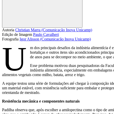
Compartilhar
Autoria
Christian Marra (Comunicação Inova Unicamp)
Edição de Imagem
Paulo Cavalheri
Fotografia
Igor Alisson (Comunicação Inova Unicamp)
U
m dos principais desafios da indústria alimentícia é 
hortaliças e outros itens são acondicionados princip
de anos para se decompor no meio ambiente, o que ac
Esse problema motivou duas pesquisadoras da Facul
indústria alimentícia, especialmente em embalagens
alimentos vegetais como milho, batata, arroz e trigo.
A equipe testou uma série de formulações até chegar à composição idea
um material estável, com resistência suficiente para embalar e prote
orientanda de mestrado.
Resistência mecânica e componentes naturais
Padilha observa que, após escolher a amilopectina como o tipo de amid