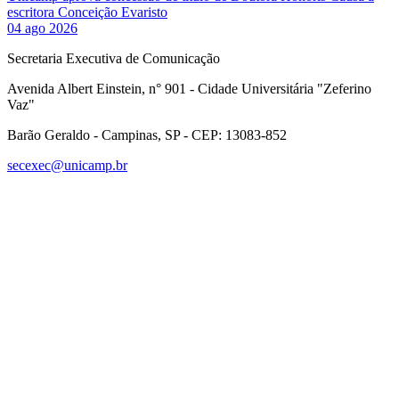
escritora Conceição Evaristo
04 ago 2026
Secretaria Executiva de Comunicação
Avenida Albert Einstein, n° 901 - Cidade Universitária "Zeferino
Vaz"
Barão Geraldo - Campinas, SP - CEP: 13083-852
secexec@unicamp.br
Link para o Facebook
Link para o Linkedin