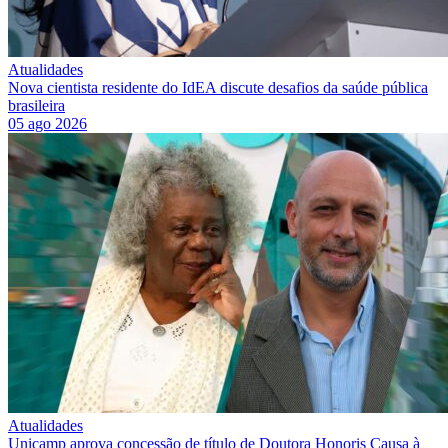
Atualidades
Nova cientista residente do IdEA discute desafios da saúde pública
brasileira
05 ago 2026
Atualidades
Unicamp aprova concessão de título de Doutora Honoris Causa à