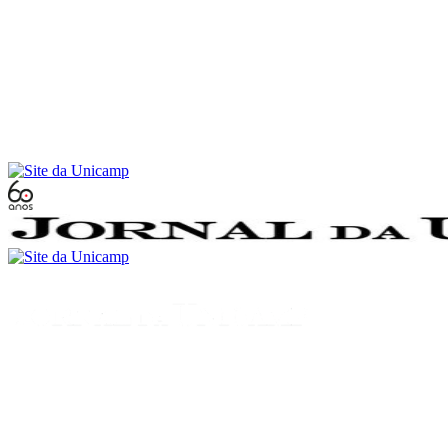
Conteúdo principal
Menu principal
Rodapé
Menu
Buscar