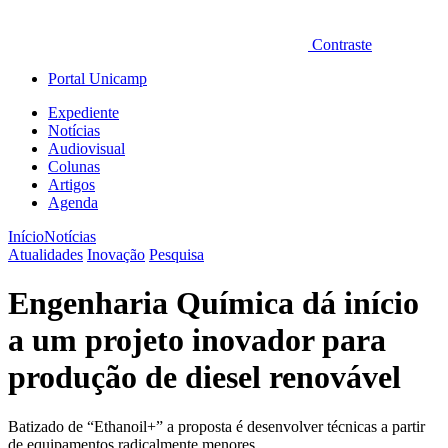
Contraste
Portal Unicamp
Expediente
Notícias
Audiovisual
Colunas
Artigos
Agenda
Início
Notícias
Atualidades
Inovação
Pesquisa
Engenharia Química dá início
a um projeto inovador para
produção de diesel renovável
Batizado de “Ethanoil+” a proposta é desenvolver técnicas a partir
de equipamentos radicalmente menores